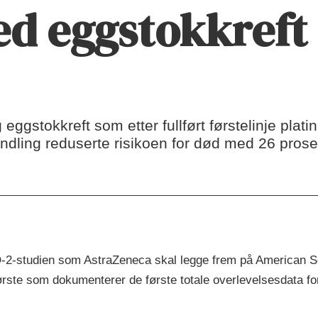
d eggstokkreft
ggstokkreft som etter fullført førstelinje plati
dling reduserte risikoen for død med 26 prose
O-2-studien som AstraZeneca skal legge frem på American S
ørste som dokumenterer de første totale overlevelsesdata 