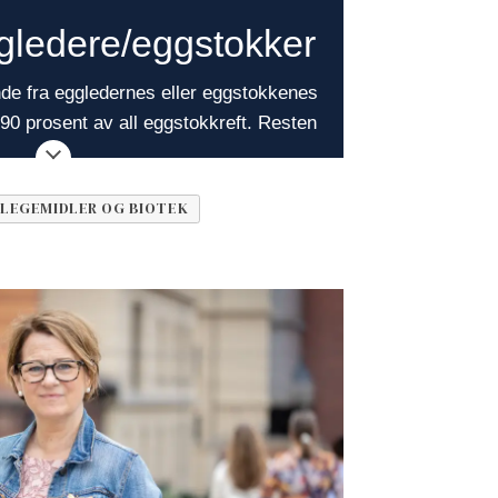
ggledere/eggstokker
de fra eggledernes eller eggstokkenes
r 90 prosent av all eggstokkreft. Resten
fra andre celler, bl.a. kimceller i
er (germinalceller). Kreft i eggstokk og
LEGEMIDLER OG BIOTEK
le svulster og ikke-epiteliale svulster
ulstene er serøse, det vil si at de er
ggstokk og eggleder kan være
omene er ofte vage og diffuse, noe som
re vanskelig å oppdage. Ansamling av
nge være første tegn på kreftsykdom.
 i eggstokk og eggleder øker med
kluderer tre hovedtyper: