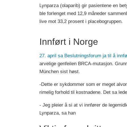
Lynparza (olaparib) gir pasientene en be
ble forlenget med 12,9 måneder sammenli
live mot 33,2 prosent i placebogruppen.
Innført i Norge
27. april sa Beslutningsforum ja til å in
arvelige genfeilen BRCA-mutasjon. Grunn
München sist høst.
-Dette er sykdommer som er meget alvorl
rimelig forhold til kostnadene. Det sa le
- Jeg pleier å si at vi innfører de legemi
Lynparza, sa han