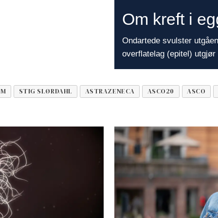
Om kreft i e
Ondartede svulster utgåen
overflatelag (epitel) utgjø
utgjøres av svulster utgått 
eggstokkens indre struktur
UM
STIG SLØRDAHL
ASTRAZENECA
ASCO20
ASCO
eggleder består av epitelia
(sjeldne). 55 prosent av sv
væskedannende. Kreft i e
vanskelig å skille. Sympt
gjør at sykdommen kan væ
væske i buken kan hos ma
Risiko for å utvikle kreft
alderen.
De epiteliale svulstene in