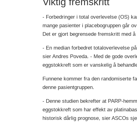
Viktig fremskritt
- Forbedringer i total overlevelse (OS) k
mange pasienter i placebogruppen går ov
Det er gjort begrensede fremskritt med å f
- En median forbedret totaloverlevelse på
sier Andres Poveda. - Med de gode overle
eggstokkreft som er vanskelig å behandle
Funnene kommer fra den randomiserte fas
denne pasientgruppen.
- Denne studien bekrefter at PARP-hemm
eggstokkreft som har effekt av platinabas
historisk dårlig prognose, sier ASCOs sj