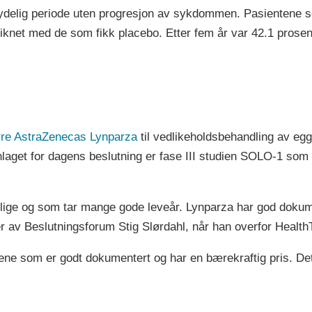
tydelig periode uten progresjon av sykdommen. Pasientene s
knet med de som fikk placebo. Etter fem år var 42.1 prosen
nføre AstraZenecas Lynparza
til vedlikeholdsbehandling av eg
laget for dagens beslutning er fase III studien SOLO-1 som
ige og som tar mange gode leveår. Lynparza har god dokumen
der av Beslutningsforum Stig Slørdahl, når han overfor Health
dlene som er godt dokumentert og har en bærekraftig pris. Det