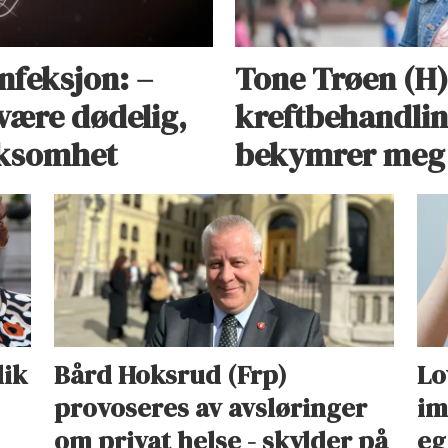
ondartet tumor som utgå
(eggstokkreft)
infeksjon: –
Tone Trøen (H)
tumor utviklet i tuben (
være dødelig,
kreftbehandlin
epitelial bukhinnekreft 
rksomhet
bekymrer meg
Kreft i bukhinnen kan være
epitelet i bukhinnen. Ved 
spredningen primært periton
tumor og sprer seg med væ
seg så på bukhinnen og v
Kilde: Beslutningsforum
lik
Bård Hoksrud (Frp)
Lo
provoseres av avsløringer
im
om privat helse - skylder på
eg