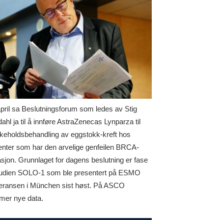
april sa Beslutningsforum som ledes av Stig
ahl ja til å innføre AstraZenecas Lynparza til
ikeholdsbehandling av eggstokk-kreft hos
enter som har den arvelige genfeilen BRCA-
sjon. Grunnlaget for dagens beslutning er fase
studien SOLO-1 som ble presentert på ESMO
eransen i München sist høst. På ASCO
er nye data.