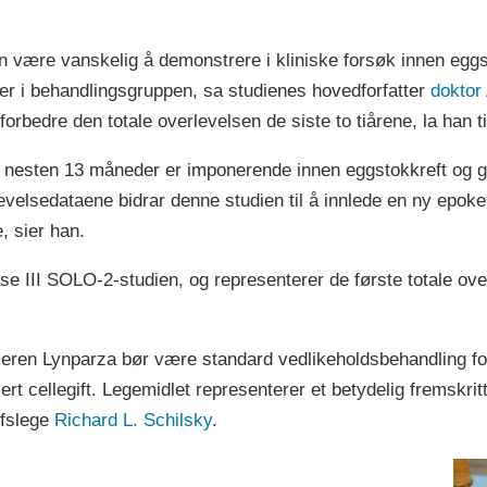
an være vanskelig å demonstrere i kliniske forsøk innen eggs
er i behandlingsgruppen, sa studienes hovedforfatter
doktor
orbedre den totale overlevelsen de siste to tiårene, la han ti
 nesten 13 måneder er imponerende innen eggstokkreft og gir
velsedataene bidrar denne studien til å innlede en ny epok
, sier han.
e III SOLO-2-studien, og representerer de første totale o
eren Lynparza bør være standard vedlikeholdsbehandling fo
ert cellegift. Legemidlet representerer et betydelig fremskri
efslege
Richard L. Schilsky
.