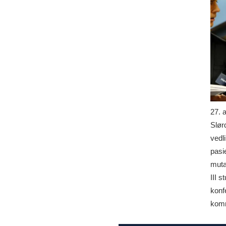
27. 
Slørd
vedl
pasi
muta
III 
konf
komm