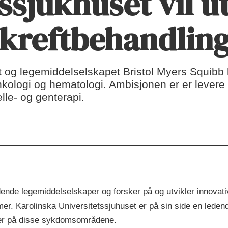
ssjukhuset vil u
 kreftbehandlin
t og legemiddelselskapet Bristol Myers Squibb h
kologi og hematologi. Ambisjonen er er levere 
lle- og genterapi.
ende legemiddelselskaper og forsker på og utvikler innovati
. Karolinska Universitetssjuhuset er på sin side en ledend
ier på disse sykdomsområdene.