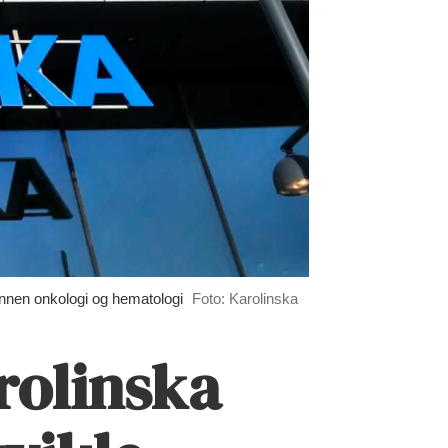
innen onkologi og hematologi
Foto: Karolinska
rolinska