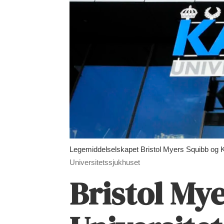
Legemiddelselskapet Bristol Myers Squibb og K
Universitetssjukhuset
Bristol My