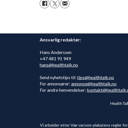
Ansvarlig redaktør:
Hans Anderssen
+47 481 91 949
hans@healthtalk.no
Send nyhetstips til:
tips@healthtalk.no
For annonsører:
annonse@healthtalk.no
For andre henvendelser:
kontakt@healthtalk.
HealthTal
Vi arbeider etter Vær varsom-plakatens regler fo