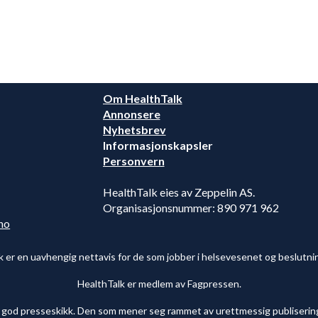
Om HealthTalk
Annonsere
Nyhetsbrev
Informasjonskapsler
Personvern
HealthTalk eies av Zeppelin AS.
Organisasjonsnummer: 890 971 962
no
k er en uavhengig nettavis for de som jobber i helsevesenet og beslutni
HealthTalk er medlem av Fagpressen.
r god presseskikk. Den som mener seg rammet av urettmessig publisering