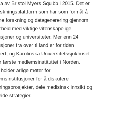
a av Bristol Myers Squibb i 2015. Det er
rskningsplattform som har som formål å
e forskning og datagenerering gjennom
beid med viktige vitenskapelige
tusjoner og universiteter. Mer enn 24
usjoner fra over ti land er for tiden
vert, og Karolinska Universitetssjukhuset
n første medlemsinstituttet i Norden.
holder årlige møter for
msinstitusjoner for å diskutere
ningsprosjekter, dele medisinsk innsikt og
ide strategier.