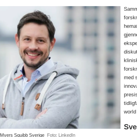
Samme
forsk
hemat
gjenn
ekspe
disku
klinis
forsk
med s
innov
presi
tidlig
world
Sve
ol Myers Squibb Sverige
Foto: LinkedIn