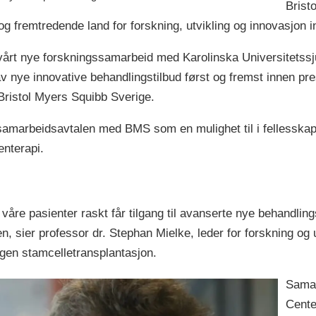
Brist
og fremtredende land for forskning, utvikling og innovasjon 
re vårt nye forskningssamarbeid med Karolinska Universitets
av nye innovative behandlingstilbud først og fremst innen pr
 Bristol Myers Squibb Sverige.
samarbeidsavtalen med BMS som en mulighet til i fellesskap
enterapi.
at våre pasienter raskt får tilgang til avanserte nye behandli
, sier professor dr. Stephan Mielke, leder for forskning og
logen stamcelletransplantasjon.
Samar
Cente