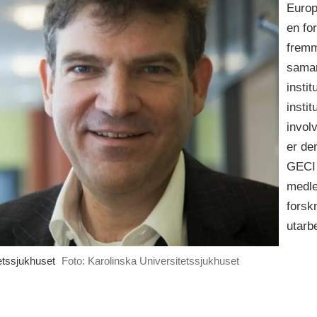
Europ
en fo
fremm
samar
insti
instit
invol
er de
GECI 
medle
forsk
utarbe
etssjukhuset
Foto: Karolinska Universitetssjukhuset