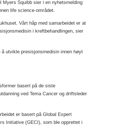
ol Myers Squibb sier i en nyhetsmelding
innen life science-området.
sjukhuset. Vårt håp med samarbeidet er at
esisjonsmedisin i kreftbehandlingen, sier
 å utvikle presisjonsmedisin innen høyt
ngsformer basert på de siste
 utdanning ved Tema Cancer og driftsleder
beidet er basert på Global Expert
rs Initiative (GECI), som ble opprettet i