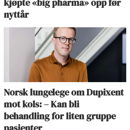
kjøpte «big pharma» opp før
nyttår
Norsk lungelege om Dupixent
mot kols: – Kan bli
behandling for liten gruppe
pasienter