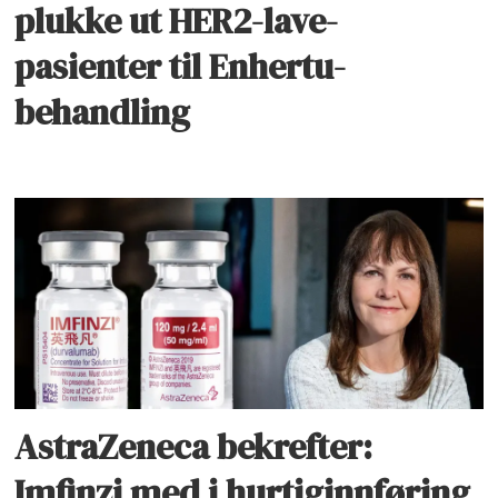
plukke ut HER2-lave-
pasienter til Enhertu-
behandling
AstraZeneca bekrefter:
Imfinzi med i hurtiginnføring