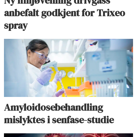
Ny miljøvennlig drivgass
anbefalt godkjent for Trixeo
spray
Amyloidosebehandling
mislyktes i senfase-studie