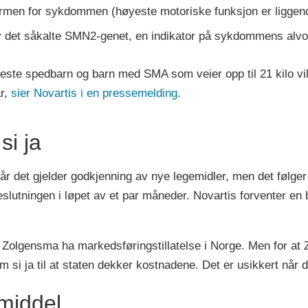
rmen for sykdommen (høyeste motoriske funksjon er liggende
v det såkalte SMN2-genet, en indikator på sykdommens alvo
fleste spedbarn og barn med SMA som veier opp til 21 kilo vi
år,
sier Novartis i en pressemelding
.
si ja
r det gjelder godkjenning av nye legemidler, men det følger
slutningen i løpet av et par måneder. Novartis forventer en
Zolgensma ha markedsføringstillatelse i Norge. Men for at Z
si ja til at staten dekker kostnadene. Det er usikkert når de
middel