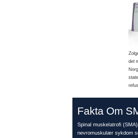
Zolg
det 
Norg
stat
refu
Fakta Om S
Spinal muskelatrofi (SMA) 
nevromuskulær sykdom so