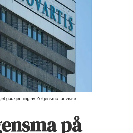
nget godkjenning av Zolgensma for visse
lgensma på