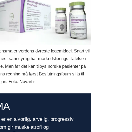
ensma er verdens dyreste legemiddel. Snart vil
mest sannsynlig har markedsføringstillatelse i
e. Men før det kan tilbys norske pasienter på
ens regning må først Beslutningsfoum si ja til
sjon. Foto: Novartis
MA
er en alvorlig, arvelig, progressiv
m gir muskelatrofi og