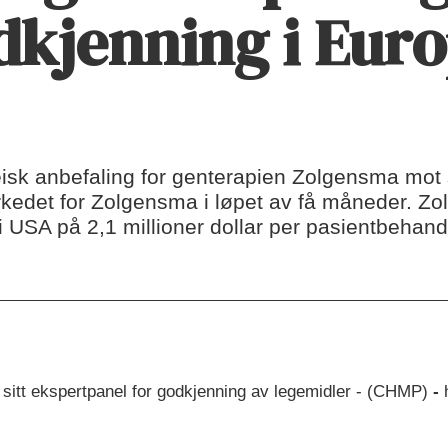
dkjenning i Eur
peisk anbefaling for genterapien Zolgensma mot
rkedet for Zolgensma i løpet av få måneder. Z
 USA på 2,1 millioner dollar per pasientbehand
sitt ekspertpanel for godkjenning av legemidler - (CHMP)
-
h