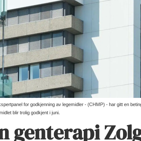
spertpanel for godkjenning av legemidler - (CHMP) - har gitt en beti
et blir trolig godkjent i juni.
in genterapi Zo