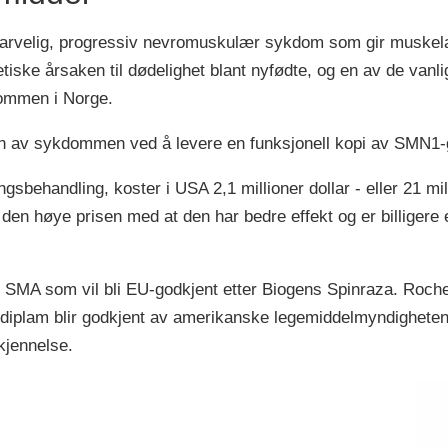
, arvelig, progressiv nevromuskulær sykdom som gir muskela
etiske årsaken til dødelighet blant nyfødte, og en av de van
ommen i Norge.
n av sykdommen ved å levere en funksjonell kopi av SMN1-
ehandling, koster i USA 2,1 millioner dollar - eller 21 mill
den høye prisen med at den har bedre effekt og er billiger
 SMA som vil bli EU-godkjent etter Biogens Spinraza. Roche
diplam blir godkjent av amerikanske legemiddelmyndighetene 
kjennelse.