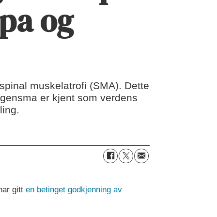
opa og
 spinal muskelatrofi (SMA). Dette
olgensma er kjent som verdens
ling.
ar gitt
en betinget godkjenning av