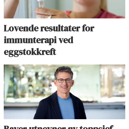
Lovende resultater for
immunterapi ved
eggstokkreft
Bayer utnevner ny toppsjef