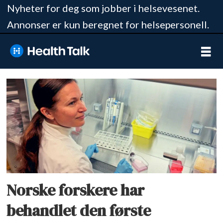
Nyheter for deg som jobber i helsevesenet.
Annonser er kun beregnet for helsepersonell.
Tag:
legemidler
og
biotek
kliniske
Norske forskere har
studier
behandlet den første