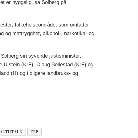
 Det er hyggelig, sa Solberg på
enester, folkehelseområdet som omfatter
g og mattrygghet, alkohol-, narkotika- og
 Solberg sin syvende justisminister,
ge Ulstein (KrF), Olaug Bollestad (KrF) og
land (H) og tidligere landbruks- og
ALTHTALK
FRP