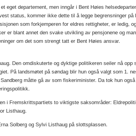
ke et eget departement, men inngår i Bent Høies helsedepar
vest status, kommer ikke dette til å legge begrensninger på
sjonen som forkjemperen for eldres rettigheter, er ledig, og
aker er blant annet den svake utvikling av pensjonene og m
eninger om det som strengt tatt er Bent Høies ansvar.
thaug. Den omdiskuterte og dyktige politikeren seiler nå op
egiet. På landsmøtet på søndag blir hun også valgt som 1. nest
r Sandberg måtte gå av som fiskeriminister. Da tok hun også 
ringspolitikk.
n i Fremskrittspartiets to viktigste saksområder: Eldrepoliti
for Listhaug.
Erna Solberg og Sylvi Listhaug på slottsplassen.