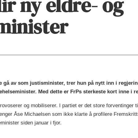
ir ny eldre- og
minister
te gå av som justisminister, trer hun på nytt inn i regjer
helseminister. Med dette er FrPs sterkeste kort inne i r
ovoserer og mobiliserer. I partiet er det store forventinger ti
gjenger Åse Michaelsen som ikke klarte å profilere Fremskritt
inister siden januar i fjor.