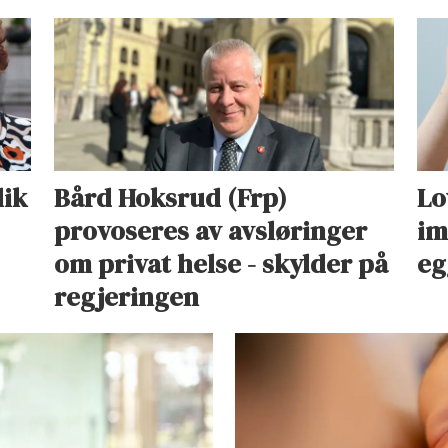
lik
Bård Hoksrud (Frp)
Lo
provoseres av avsløringer
im
om privat helse - skylder på
eg
regjeringen