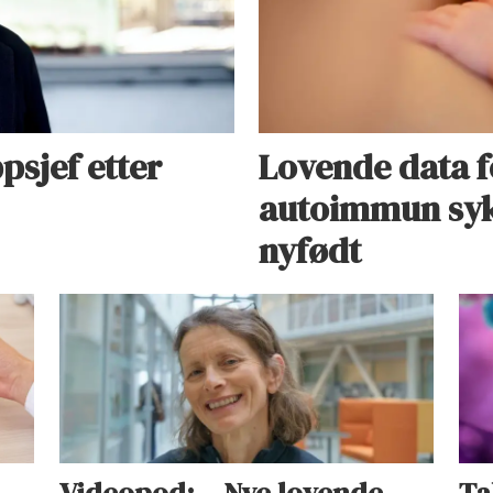
psjef etter
Lovende data f
autoimmun syk
nyfødt