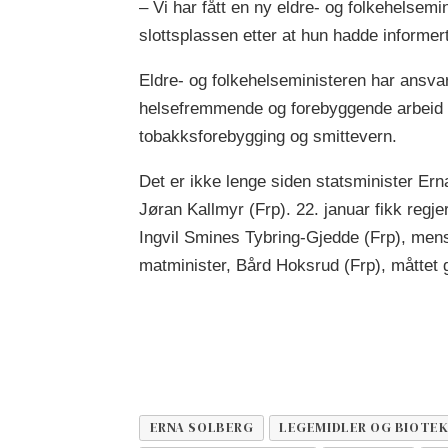
– Vi har fått en ny eldre- og folkehelsemin
slottsplassen etter at hun hadde informe
Eldre- og folkehelseministeren har ansvar
helsefremmende og forebyggende arbeid in
tobakksforebygging og smittevern.
Det er ikke lenge siden statsminister Erna
Jøran Kallmyr (Frp). 22. januar fikk regje
Ingvil Smines Tybring-Gjedde (Frp), mens t
matminister, Bård Hoksrud (Frp), måttet 
ERNA SOLBERG
LEGEMIDLER OG BIOTE