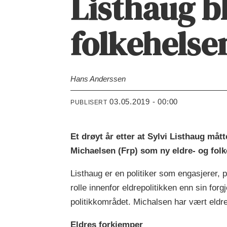
Listhaug bl
folkehelse
Hans Anderssen
03.05.2019 - 00:00
PUBLISERT
Et drøyt år etter at Sylvi Listhaug måt
Michaelsen (Frp) som ny eldre- og folke
Listhaug er en politiker som engasjerer, pr
rolle innenfor eldrepolitikken enn sin for
politikkområdet. Michalsen har vært eldrem
Eldres forkjemper