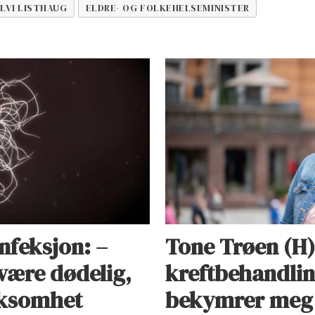
LVI LISTHAUG
ELDRE- OG FOLKEHELSEMINISTER
infeksjon: –
Tone Trøen (H)
være dødelig,
kreftbehandlin
rksomhet
bekymrer meg