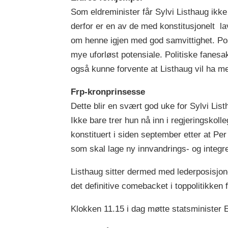
Som eldreminister får Sylvi Listhaug ik
derfor er en av de med konstitusjonelt la
om henne igjen med god samvittighet. Posi
mye uforløst potensiale. Politiske fanes
også kunne forvente at Listhaug vil ha m
Frp-kronprinsesse
Dette blir en svært god uke for Sylvi Lis
Ikke bare trer hun nå inn i regjeringskoll
konstituert i siden september etter at Pe
som skal lage ny innvandrings- og integre
Listhaug sitter dermed med lederposisjone
det definitive comebacket i toppolitikken 
Klokken 11.15 i dag møtte statsminister 