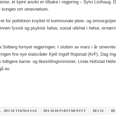
ister, et kjent ansikt er tilbake i regjering – Sylvi Listhaug.
rt kongen om utnevnelsen.
et for politikken knyttet til kommunale pleie- og omsorgstj
nen fysisk og psykisk helse, sosial ulikhet i helse, ernærin
 Solberg fornyet regjeringen. I slutten av mars i år utnevnte
ringen fire nye statsråder Kjell Ingolf Ropstad (KrF), Dag In
idligere barne- og likestillingsminister, Linda Hofstad Helle
gå av.
K, HELSETEKNOLOGI
HELSEDEPARTEMENTET
HELSE
HE