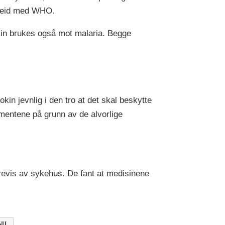
rbeid med WHO.
okin brukes også mot malaria. Begge
kin jevnlig i den tro at det skal beskytte
mentene på grunn av de alvorlige
revis av sykehus. De fant at medisinene
IL