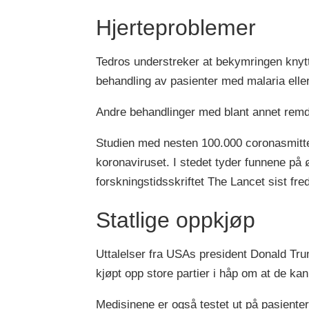
Hjerteproblemer
Tedros understreker at bekymringen knytte
behandling av pasienter med malaria el
Andre behandlinger med blant annet remde
Studien med nesten 100.000 coronasmitted
koronaviruset. I stedet tyder funnene på ø
forskningstidsskriftet The Lancet sist fre
Statlige oppkjøp
Uttalelser fra USAs president Donald Trum
kjøpt opp store partier i håp om at de ka
Medisinene er også testet ut på pasiente