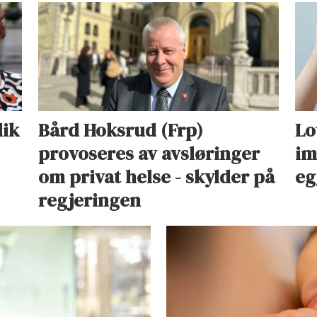
lik
Bård Hoksrud (Frp)
Lo
provoseres av avsløringer
im
om privat helse - skylder på
eg
regjeringen