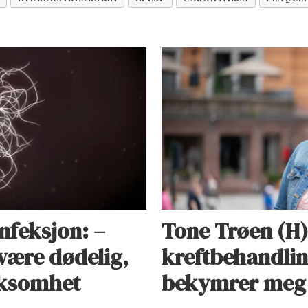
infeksjon: –
Tone Trøen (H)
være dødelig,
kreftbehandlin
rksomhet
bekymrer meg