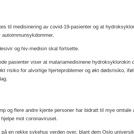
s til medisinering av covid-19-pasienter og at hydroksykloro
ler autoimmunsykdommer.
sivir og hiv-medisin skal fortsette.
e pasienter viser at malariamedisinene hydroksyklorokin og
kt risiko for alvorlige hjerteproblemer og økt dødsrisiko, ifø
dag.
p og flere andre kjente personer har bidratt til mye omtale 
n hjelpe mot coronaviruset.
r på en rekke sykehus verden over, blant dem Oslo universit