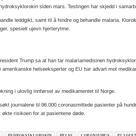
 hydroksyklorokin siden mars. Testingen har skjedd i sama
handle leddgikt, samt til å hindre og behandle malaria. Klor
er, spesielt ujevn hjerterytme.
 president Trump sa at han tar malariamedisinen hydroksykloro
både amerikanske helseeksperter og EU har advart mot medika
økning i ulovlig innførsel av medikamentet til Norge.
økt journalene til 96.000 coronasmittede pasienter på hund
k økte risikoen for at pasientene døde.
HYDROKSYKLOROKIN
HELSE
CORONAVIRUS
PLAQUEN