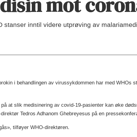
disin mot coron
tanser inntil videre utprøving av malariamedi
lorokin i behandlingen av virussykdommen har med WHOs støtt
på at slik medisinering av covid-19-pasienter kan øke dødsr
O-direktør Tedros Adhanom Ghebreyesus på en pressekonfe
gås», tilføyer WHO-direktøren.