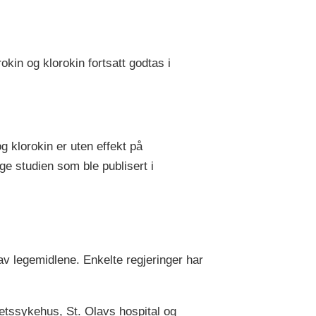
kin og klorokin fortsatt godtas i
 klorokin er uten effekt på
lge studien som ble publisert i
av legemidlene. Enkelte regjeringer har
etssykehus, St. Olavs hospital og