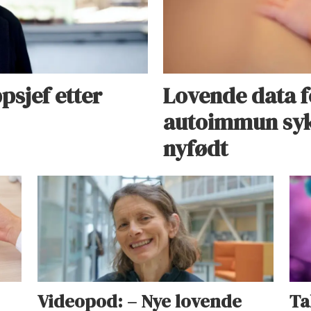
psjef etter
Lovende data f
autoimmun syk
nyfødt
Videopod: – Nye lovende
Ta