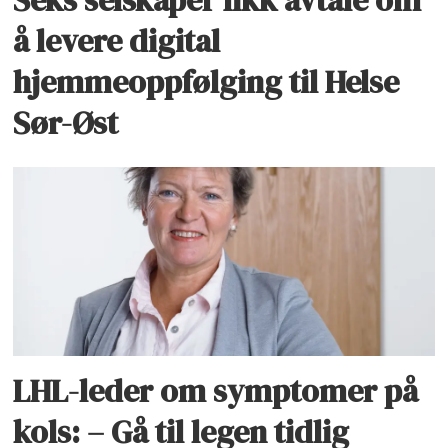
Seks selskaper fikk avtale om
å levere digital
hjemmeoppfølging til Helse
Sør-Øst
LHL-leder om symptomer på
kols: – Gå til legen tidlig