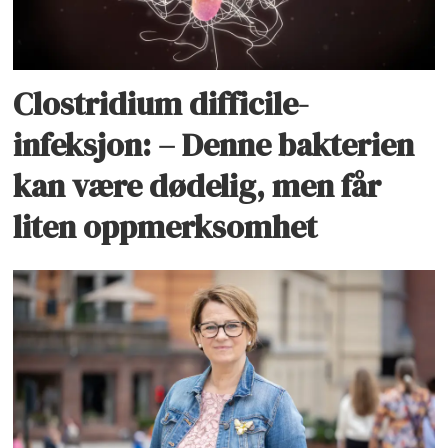
bytte til andre medisiner.
Takket være nye medisiner har
Clostridium difficile-
overlevelsestiden doblet seg de siste 10-
15 årene og det utvikles stadig nye
infeksjon: – Denne bakterien
medisiner.
kan være dødelig, men får
liten oppmerksomhet
Kilde:
www.levmedmyelomatose.no