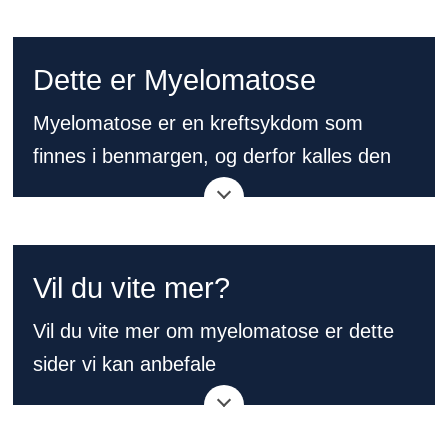
Dette er Myelomatose
Myelomatose er en kreftsykdom som
finnes i benmargen, og derfor kalles den
også benmargskreft. I benets marghule
finnes benmargen, som danner nye røde
og hvite blodceller samt blodplater.
Vil du vite mer?
Plasmacellen er en av de hvite blodcellene
som dannes. Plasmacellene er designet
Vil du vite mer om myelomatose er dette
for å produsere spesielle proteiner, også
sider vi kan anbefale
kalt antistoffer. Antistoffer hjelper kroppen
Blodkreftforeningen
å bekjempe infeksjoner.