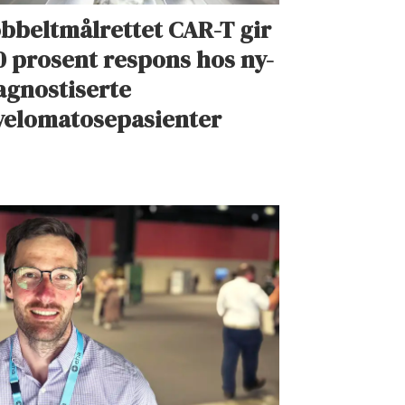
bbeltmålrettet CAR-T gir
0 prosent respons hos ny-
agnostiserte
elomatosepasienter