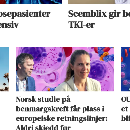
osepasienter
Scemblix gir be
ensiv
TKI-er
Norsk studie på
OU
benmargskreft får plass i
et
europeiske retningslinjer: –
bl
Aldri skjedd før