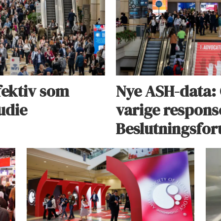
fektiv som
Nye ASH-data: 
udie
varige respons
Beslutningsfo