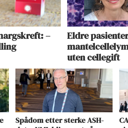
argskreft: –
Eldre pasiente
ling
mantelcellely
uten cellegift
e
Spådom etter sterke ASH-
CA