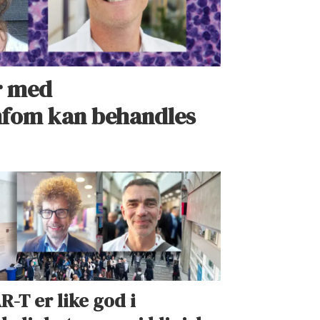
r med
mfom kan behandles
R-T er like god i