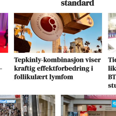
standard
Tepkinly-kombinasjon viser
Ti
–
kraftig effektforbedring i
li
follikulært lymfom
BT
st