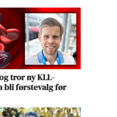
g tror ny KLL-
bli førstevalg før