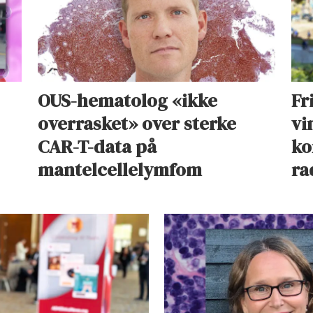
OUS-hematolog «ikke
Fr
overrasket» over sterke
vi
CAR-T-data på
ko
mantelcellelymfom
ra