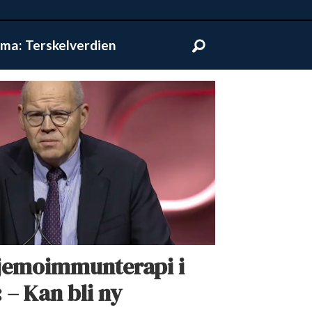
ma: Terskelverdien
kjemoimmunterapi i
: – Kan bli ny