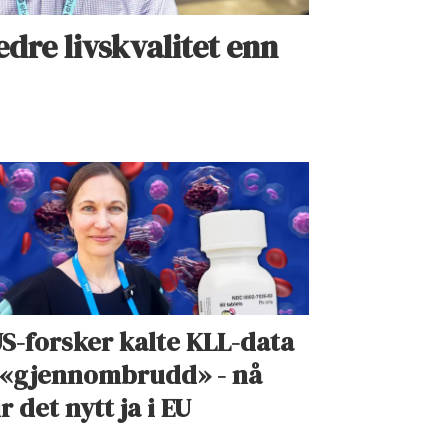
dre livskvalitet enn
S-forsker kalte KLL-data
 «gjennombrudd» - nå
ir det nytt ja i EU