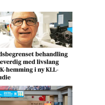
dsbegrenset behandling
keverdig med livslang
K-hemming i ny KLL-
udie