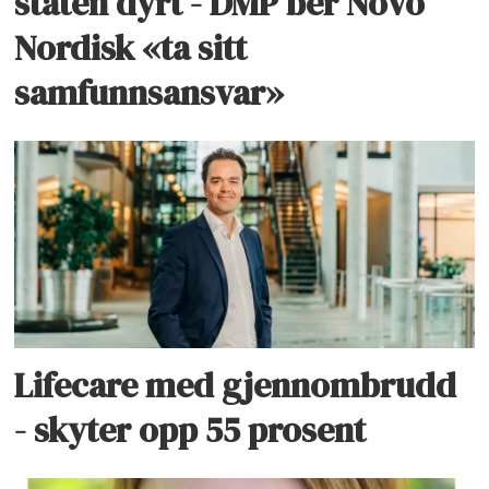
staten dyrt - DMP ber Novo
Nordisk «ta sitt
samfunnsansvar»
Lifecare med gjennombrudd
- skyter opp 55 prosent