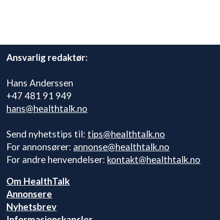
Ansvarlig redaktør:
Hans Anderssen
+47 481 91 949
hans@healthtalk.no
Send nyhetstips til:
tips@healthtalk.no
For annonsører:
annonse@healthtalk.no
For andre henvendelser:
kontakt@healthtalk.no
Om HealthTalk
Annonsere
Nyhetsbrev
Informasjonskapsler