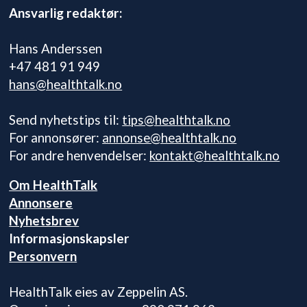
Ansvarlig redaktør:
Hans Anderssen
+47 481 91 949
hans@healthtalk.no
Send nyhetstips til:
tips@healthtalk.no
For annonsører:
annonse@healthtalk.no
For andre henvendelser:
kontakt@healthtalk.no
Om HealthTalk
Annonsere
Nyhetsbrev
Informasjonskapsler
Personvern
HealthTalk eies av Zeppelin AS.