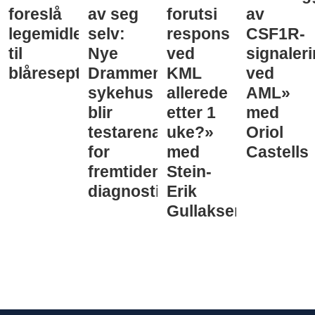
foreslå
av seg
forutsi
av
legemidler
selv:
respons
CSF1R-
til
Nye
ved
signaler
blåreseptvurdering
Drammen
KML
ved
sykehus
allerede
AML»
blir
etter 1
med
testarena
uke?»
Oriol
for
med
Castells
fremtidens
Stein-
diagnostikk
Erik
Gullaksen