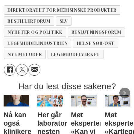
DIREKTORATET FOR MEDISINSKE PRODUKTER
BESTILLERFORUM
SLV
NYHETER OG POLITIKK
BESLUTNINGSFORUM
LEGEMIDDELINDUSTRIEN
HELSE SØR-ØST
NYE METODER
LEGEMIDDELVERKET
Har du lest disse sakene?
Nå kan
Her går
Møt
Møt
også
laboratorieprøvene
eksperten:
eksperte
klinikere
nesten
«Kan vi
«Kartleg