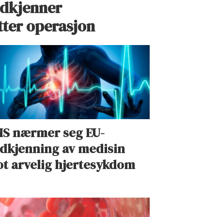
odkjenner
ter operasjon
S nærmer seg EU-
dkjenning av medisin
t arvelig hjertesykdom