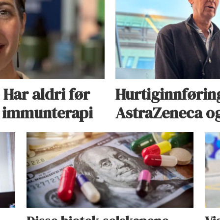
 Har aldri før
Hurtiginnførin
på immunterapi
AstraZeneca og