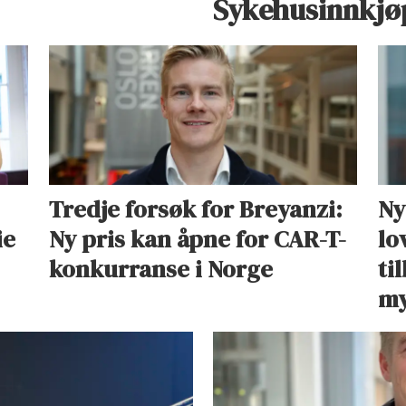
Sykehusinnkjø
Tredje forsøk for Breyanzi:
Ny
ie
Ny pris kan åpne for CAR-T-
lo
konkurranse i Norge
ti
my