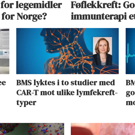
 for legemidler
Føflekkreft: G
g for Norge?
immunterapi et
ee
BMS lyktes i to studier med
BM
CAR-T mot ulike lymfekreft-
go
typer
mo