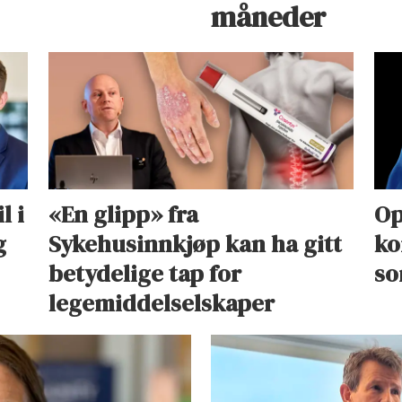
måneder
l i
«En glipp» fra
Op
g
Sykehusinnkjøp kan ha gitt
ko
betydelige tap for
so
legemiddelselskaper