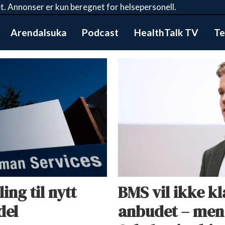
t. Annonser er kun beregnet for helsepersonell.
Arendalsuka
Podcast
HealthTalk TV
Te
ng til nytt
BMS vil ikke k
del
anbudet – men