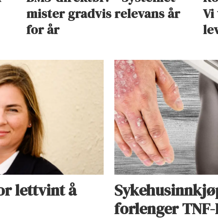
mister gradvis relevans år
Vi
for år
le
r lettvint å
Sykehusinnkjøp 
forlenger TNF-