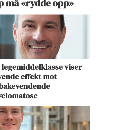
p må «rydde opp»
 legemiddelklasse viser
vende effekt mot
lbakevendende
elomatose