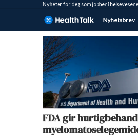
Nyheter for deg som jobber i helsevesene
Nyhetsbrev
Tag:
bms
FDA gir hurtigbehandli
myelomatoselegemid