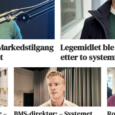
 Markedstilgang
Legemidlet ble
t
etter to system
r –
BMS-direktør: – Systemet
Ro