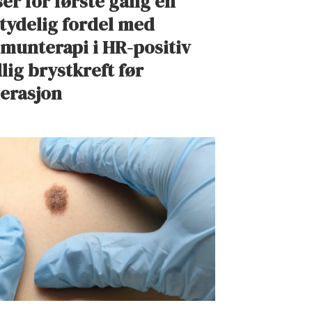
ser for første gang en
tydelig fordel med
munterapi i HR-positiv
dlig brystkreft før
erasjon