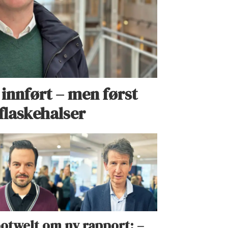
 innført – men først
flaskehalser
otwelt om ny rapport: –