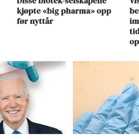
Disse biotek-selskapene
Vi
kjøpte «big pharma» opp
be
før nyttår
im
ti
op