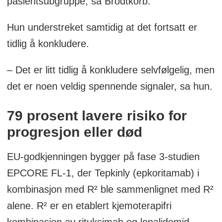
pasientsubgruppe, sa Brodtkorb.
Hun understreket samtidig at det fortsatt er
tidlig å konkludere.
– Det er litt tidlig å konkludere selvfølgelig, men
det er noen veldig spennende signaler, sa hun.
79 prosent lavere risiko for
progresjon eller død
EU-godkjenningen bygger på fase 3-studien
EPCORE FL-1, der Tepkinly (epkoritamab) i
kombinasjon med R² ble sammenlignet med R²
alene. R² er en etablert kjemoterapifri
kombinasjon av rituksimab og lenalidomid.