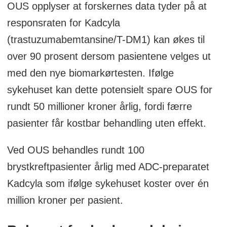
på kreftcellen.
OUS opplyser at forskernes data tyder på at
responsraten for Kadcyla
En cellegiftlast som skal drepe cellen.
(trastuzumabemtansine/T-DM1) kan økes til
over 90 prosent dersom pasientene velges ut
En kjemisk kobling, kalt linker, som
med den nye biomarkørtesten. Ifølge
binder antistoffet og cellegiften
sykehuset kan dette potensielt spare OUS for
sammen.
rundt 50 millioner kroner årlig, fordi færre
Målet er å levere cellegiften mer presist
pasienter får kostbar behandling uten effekt.
til kreftcellene og spare friskt vev.
Ved OUS behandles rundt 100
Behandlingen kan likevel gi betydelige
brystkreftpasienter årlig med ADC-preparatet
bivirkninger, og ikke alle pasienter har
Kadcyla som ifølge sykehuset koster over én
effekt.
million kroner per pasient.