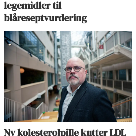
legemidler til
blåreseptvurdering
Ny kolesterolpille kutter LDL