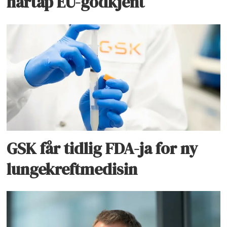
hårtap EU-godkjent
GSK får tidlig FDA-ja for ny
lungekreftmedisin