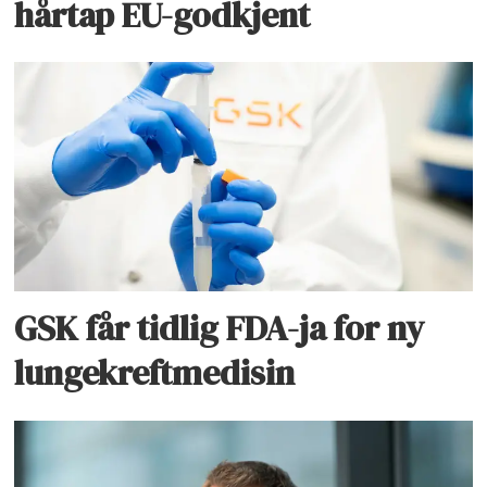
hårtap EU-godkjent
GSK får tidlig FDA-ja for ny
lungekreftmedisin