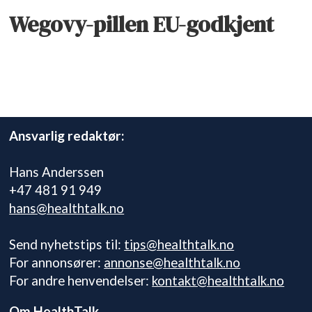
Wegovy-pillen EU-godkjent
Ansvarlig redaktør:
Hans Anderssen
+47 481 91 949
hans@healthtalk.no
Send nyhetstips til:
tips@healthtalk.no
For annonsører:
annonse@healthtalk.no
For andre henvendelser:
kontakt@healthtalk.no
Om HealthTalk