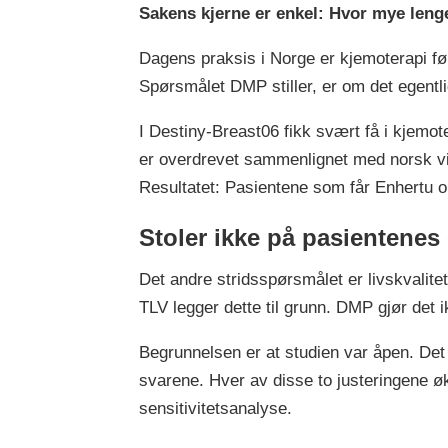
Sakens kjerne er enkel: Hvor mye lenger
Dagens praksis i Norge er kjemoterapi fø
Spørsmålet DMP stiller, er om det egentlig 
I Destiny-Breast06 fikk svært få i kjemo
er overdrevet sammenlignet med norsk virk
Resultatet: Pasientene som får Enhertu op
Stoler ikke på pasientenes
Det andre stridsspørsmålet er livskvalite
TLV legger dette til grunn. DMP gjør det i
Begrunnelsen er at studien var åpen. Det
svarene. Hver av disse to justeringene øk
sensitivitetsanalyse.