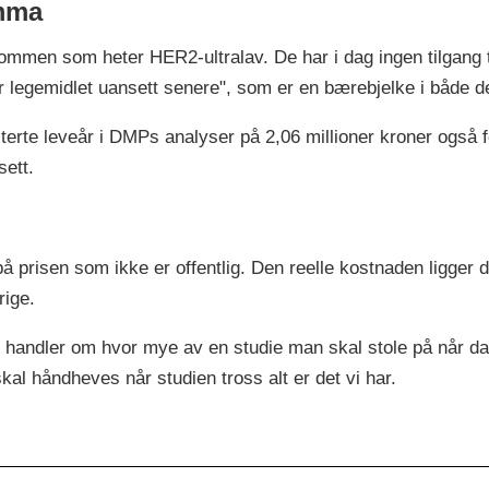
emma
mmen som heter HER2-ultralav. De har i dag ingen tilgang til
år legemidlet uansett senere", som er en bærebjelke i både
sterte leveår i DMPs analyser på 2,06 millioner kroner også 
sett.
å prisen som ikke er offentlig. Den reelle kostnaden ligger 
rige.
handler om hvor mye av en studie man skal stole på når dat
skal håndheves når studien tross alt er det vi har.