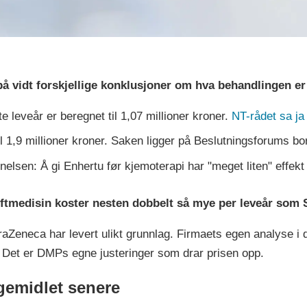
på vidt forskjellige konklusjoner om hva behandlingen er
te leveår er beregnet til 1,07 millioner kroner.
NT-rådet sa ja 
l 1,9 millioner kroner. Saken ligger på Beslutningsforums b
nelsen: Å gi Enhertu før kjemoterapi har "meget liten" effekt
ftmedisin koster nesten dobbelt så mye per leveår som 
raZeneca har levert ulikt grunnlag. Firmaets egen analyse i
t. Det er DMPs egne justeringer som drar prisen opp.
egemidlet senere