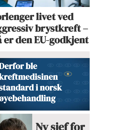
rlenger livet ved
gressiv brystkreft –
å er den EU-godkjent
Derfor ble
kreftmedisinen
standard i norsk
øyebehandling
Ny sjef for