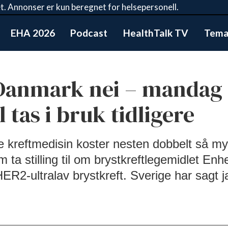
t. Annonser er kun beregnet for helsepersonell.
EHA 2026
Podcast
HealthTalk TV
Tema:
, Danmark nei – mandag
tas i bruk tidligere
 kreftmedisin koster nesten dobbelt så my
a stilling til om brystkreftlegemidlet Enhe
R2-ultralav brystkreft. Sverige har sagt j