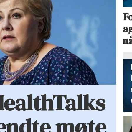
Fo
ag
n
HealthTalks
endte møte