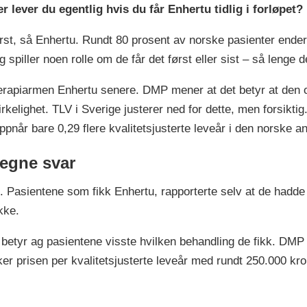
 lever du egentlig hvis du får Enhertu tidlig i forløpet?
rst, så Enhertu. Rundt 80 prosent av norske pasienter ender
spiller noen rolle om de får det først eller sist – så lenge de
terapiarmen Enhertu senere. DMP mener at det betyr at den o
elighet. TLV i Sverige justerer ned for dette, men forsiktig
pnår bare 0,29 flere kvalitetsjusterte leveår i den norske a
 egne svar
t. Pasientene som fikk Enhertu, rapporterte selv at de hadd
kke.
 betyr ag pasientene visste hvilken behandling de fikk. DMP
er prisen per kvalitetsjusterte leveår med rundt 250.000 kron