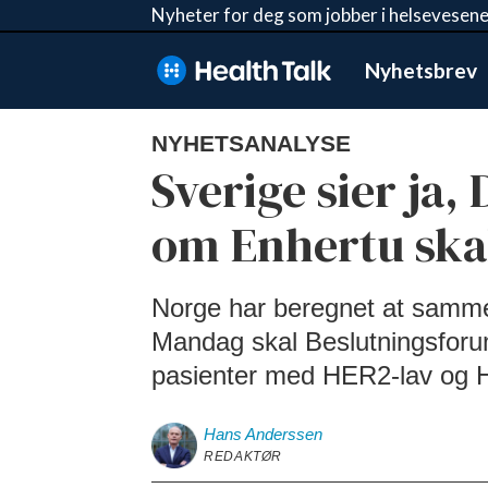
Nyheter for deg som jobber i helsevesene
Nyhetsbrev
NYHETSANALYSE
Sverige sier ja
om Enhertu skal 
Norge har beregnet at samme
Mandag skal Beslutningsforum t
pasienter med HER2-lav og HE
Hans
Anderssen
REDAKTØR