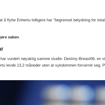
 flytte Enhertu tidligere har "begrenset betydning for total
jøre saken
.
ar
ar vurdert nøyaktig samme studie: Destiny-Breast06, en sto
ertu levde 13,2 måneder uten at sykdommen forverret seg. P