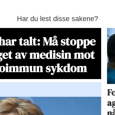
Har du lest disse sakene?
har talt: Må stoppe
get av medisin mot
toimmun sykdom
Fo
ag
n