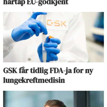
hårtap EU-godkjent
GSK får tidlig FDA-ja for ny
lungekreftmedisin