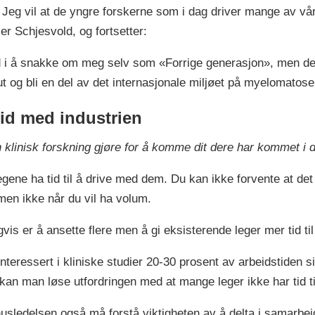
eg vil at de yngre forskerne som i dag driver mange av våre 
er Schjesvold, og fortsetter:
 glad i å snakke om meg selv som «Forrige generasjon», men 
 og bli en del av det internasjonale miljøet på myelomatos
eid med industrien
klinisk forskning gjøre for å komme dit dere har kommet i 
egene ha tid til å drive med dem. Du kan ikke forvente at det
 men ikke når du vil ha volum.
s er å ansette flere men å gi eksisterende leger mer tid til å
teressert i kliniske studier 20-30 prosent av arbeidstiden sin
kan man løse utfordringen med at mange leger ikke har tid til
husledelsen også må forstå viktigheten av å delta i samarbei