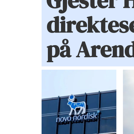
Gjester 
direktes
på Aren