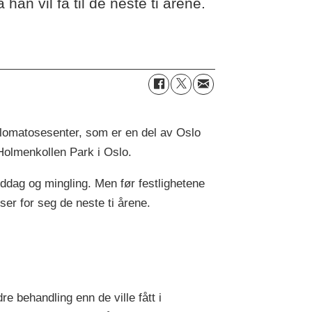
han vil få til de neste ti årene.
omatosesenter, som er en del av Oslo
Holmenkollen Park i Oslo.
iddag og mingling. Men før festlighetene
ser for seg de neste ti årene.
e behandling enn de ville fått i