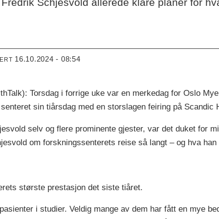
Fredrik Schjesvold allerede klare planer for hva 
16.10.2024 - 08:54
TERT
): Torsdag i forrige uke var en merkedag for Oslo Myel
enteret sin tiårsdag med en storslagen feiring på Scandic 
jesvold selv og flere prominente gjester, var det duket for m
hjesvold om forskningssenterets reise så langt – og hva han 
ets største prestasjon det siste tiåret.
 pasienter i studier. Veldig mange av dem har fått en mye bedr