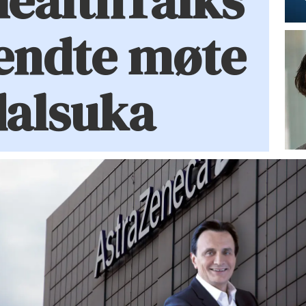
HealthTalks
endte møte
dalsuka