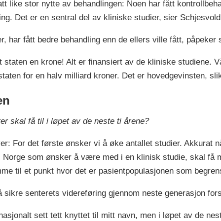
hatt like stor nytte av behandlingen: Noen har fått kontrollbe
ging. Det er en sentral del av kliniske studier, sier Schjesvol
, har fått bedre behandling enn de ellers ville fått, påpeker
t staten en krone! Alt er finansiert av de kliniske studiene. 
ten for en halv milliard kroner. Det er hovedgevinsten, slik
en
skal få til i løpet av de neste ti årene?
ver: For det første ønsker vi å øke antallet studier. Akkurat
r i Norge som ønsker å være med i en klinisk studie, skal få m
me til et punkt hvor det er pasientpopulasjonen som begrense
å sikre senterets videreføring gjennom neste generasjon for
sjonalt sett tett knyttet til mitt navn, men i løpet av de ne