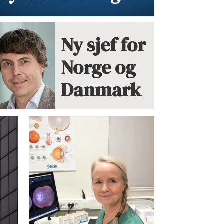
Ny sjef for
Norge og
Danmark