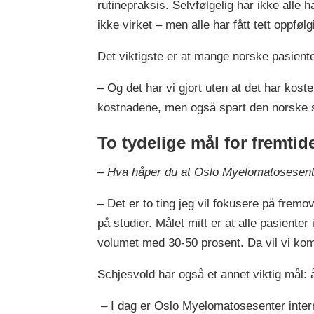
rutinepraksis. Selvfølgelig har ikke alle 
ikke virket – men alle har fått tett oppføl
Det viktigste er at mange norske pasienter
– Og det har vi gjort uten at det har koste
kostnadene, men også spart den norske sta
To tydelige mål for fremtid
– Hva håper du at Oslo Myelomatosesenter 
– Det er to ting jeg vil fokusere på fremo
på studier. Målet mitt er at alle pasiente
volumet med 30-50 prosent. Da vil vi kom
Schjesvold har også et annet viktig mål: 
– I dag er Oslo Myelomatosesenter interna