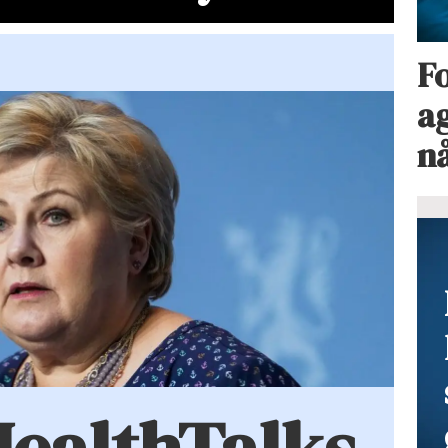
Fo
ag
n