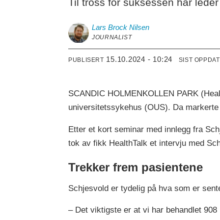
Til tross for suksessen har leder 
Lars Brock
Nilsen
JOURNALIST
15.10.2024 - 10:24
PUBLISERT
SIST OPPDA
SCANDIC HOLMENKOLLEN PARK (HealthTalk
universitetssykehus (OUS). Da markerte s
Etter et kort seminar med innlegg fra Sch
tok av fikk HealthTalk et intervju med Sc
Trekker frem pasientene
Schjesvold er tydelig på hva som er senter
– Det viktigste er at vi har behandlet 908