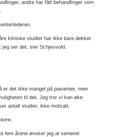
handlinger, andre har fått behandlinger som
d.
 senterlederen.
Våre kliniske studier har ikke bare dekket
 jeg ser det, sier Schjesvold.
 nå er det ikke mangel på pasienter, men
uligheten til det. Jeg tror vi kan øke
r antall studier, ikke motsatt.
skere.
ste fem årene ønsker jeg at senteret