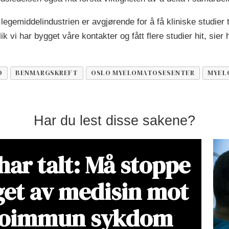
emiddelindustrien er avgjørende for å få kliniske studier t
ik vi har bygget våre kontakter og fått flere studier hit, sier 
D
BENMARGSKREFT
OSLO MYELOMATOSESENTER
MYEL
Har du lest disse sakene?
har talt: Må stoppe
get av medisin mot
toimmun sykdom