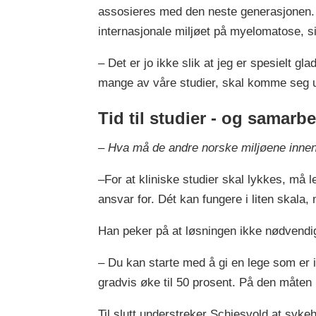
assosieres med den neste generasjonen. J
internasjonale miljøet på myelomatose, si
– Det er jo ikke slik at jeg er spesielt
mange av våre studier, skal komme seg ut
Tid til studier - og samarb
– Hva må de andre norske miljøene innen 
–For at kliniske studier skal lykkes, må l
ansvar for. Dét kan fungere i liten skala,
Han peker på at løsningen ikke nødvendigvi
– Du kan starte med å gi en lege som er in
gradvis øke til 50 prosent. På den måten 
Til slutt understreker Schjesvold at syke