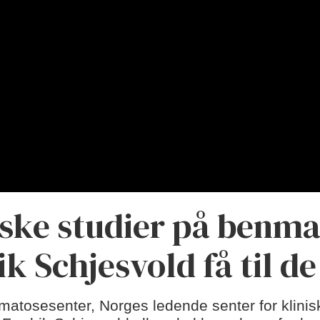
iske studier på benma
ik Schjesvold få til de
lomatosesenter, Norges ledende senter for klinis