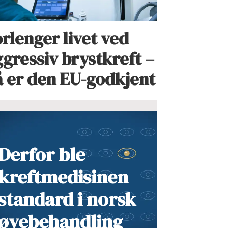
rlenger livet ved
gressiv brystkreft –
å er den EU-godkjent
Derfor ble
kreftmedisinen
standard i norsk
øyebehandling