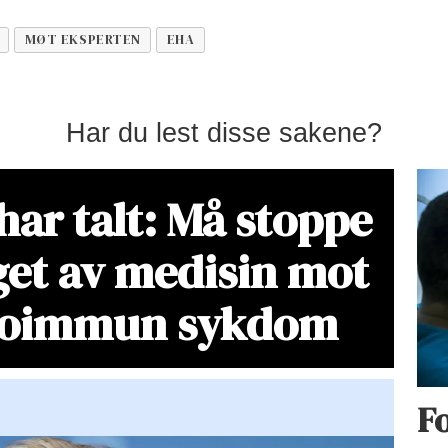
MØT EKSPERTEN
EHA
Har du lest disse sakene?
har talt: Må stoppe
get av medisin mot
toimmun sykdom
Fo