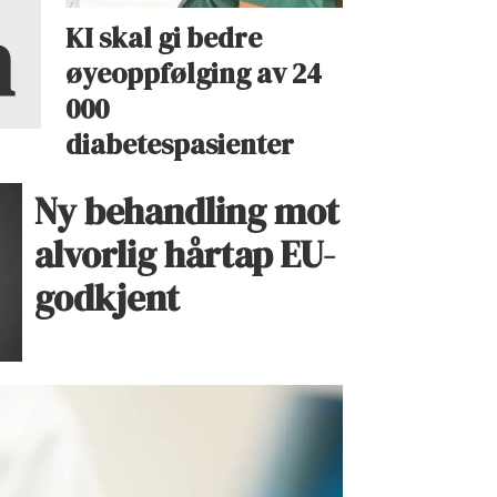
n
KI skal gi bedre
øyeoppfølging av 24
000
diabetespasienter
Ny behandling mot
alvorlig hårtap EU-
godkjent