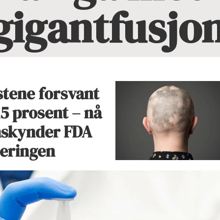
gigantfusjo
stene forsvant
15 prosent – nå
skynder FDA
eringen