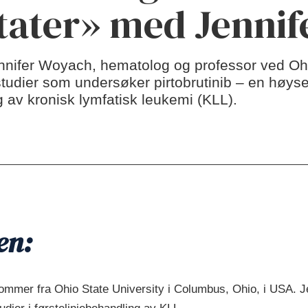
tater» med Jenni
nifer Woyach, hematolog og professor ved Ohi
tudier som undersøker pirtobrutinib – en høyse
 av kronisk lymfatisk leukemi (KLL).
en:
ommer fra Ohio State University i Columbus, Ohio, i USA. J