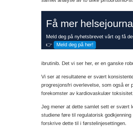
samlet analyse av to ulike pirtobrutinib-s
Få mer helsejournali
Meld deg på nyhetsbrevet vårt og få de 
👉
Meld deg på her!
ibrutinib. Det vi ser her, er en ganske rob
Vi ser at resultatene er svært konsistent
progresjonsfri overlevelse, som også er
forekomster av kardiovaskulær toksisitet
Jeg mener at dette samlet sett er svært lov
studiene føre til regulatorisk godkjenning
forskrive dette til i førstelinjesettingen.