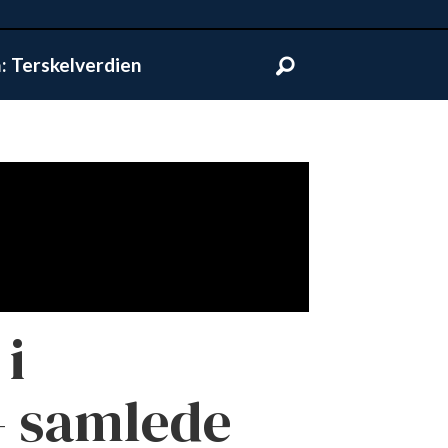
 Terskelverdien
i
– samlede