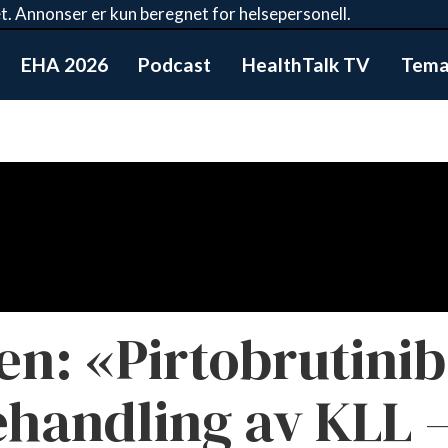
t. Annonser er kun beregnet for helsepersonell.
EHA 2026
Podcast
HealthTalk TV
Tema:
n: «Pirtobrutinib 
behandling av KLL 