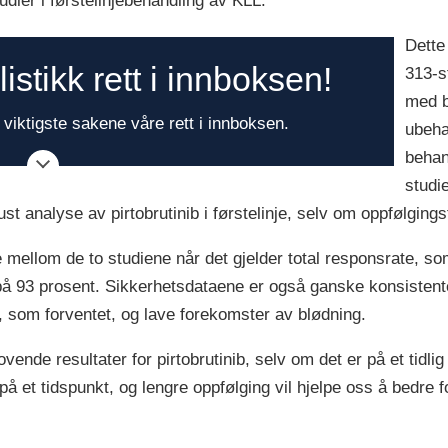
tudier i førstelinjebehandling av KLL.
Dette
stikk rett i innboksen!
313-s
med b
viktigste sakene våre rett i innboksen.
ubeha
behan
studi
ust analyse av pirtobrutinib i førstelinje, selv om oppfølgingst
e mellom de to studiene når det gjelder total responsrate, so
 på 93 prosent. Sikkerhetsdataene er også ganske konsisten
, som forventet, og lave forekomster av blødning.
ende resultater for pirtobrutinib, selv om det er på et tidlig
 på et tidspunkt, og lengre oppfølging vil hjelpe oss å bedre f