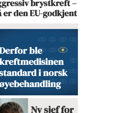
gressiv brystkreft –
å er den EU-godkjent
Derfor ble
kreftmedisinen
standard i norsk
øyebehandling
Ny sjef for