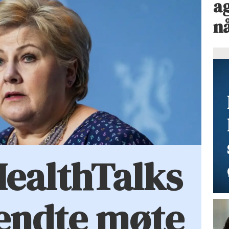
ag
n
HealthTalks
endte møte