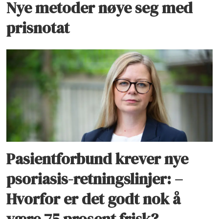
Nye metoder nøye seg med
prisnotat
Pasientforbund krever nye
psoriasis-retningslinjer: –
Hvorfor er det godt nok å
være 75 prosent frisk?