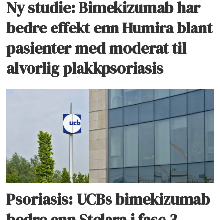
Ny studie: Bimekizumab har
bedre effekt enn Humira blant
pasienter med moderat til
alvorlig plakkpsoriasis
Psoriasis: UCBs bimekizumab
bedre enn Stelara i fase 3-