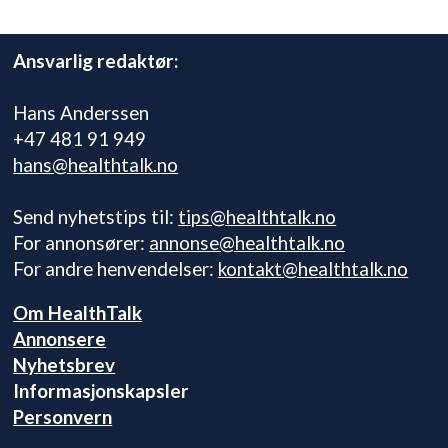
Ansvarlig redaktør:
Hans Anderssen
+47 481 91 949
hans@healthtalk.no
Send nyhetstips til:
tips@healthtalk.no
For annonsører:
annonse@healthtalk.no
For andre henvendelser:
kontakt@healthtalk.no
Om HealthTalk
Annonsere
Nyhetsbrev
Informasjonskapsler
Personvern