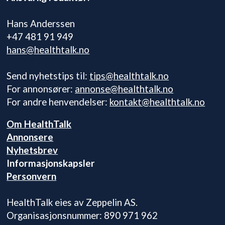
Hans Anderssen
+47 481 91 949
hans@healthtalk.no
Send nyhetstips til:
tips@healthtalk.no
For annonsører:
annonse@healthtalk.no
For andre henvendelser:
kontakt@healthtalk.no
Om HealthTalk
Annonsere
Nyhetsbrev
Informasjonskapsler
Personvern
HealthTalk eies av Zeppelin AS.
Organisasjonsnummer: 890 971 962