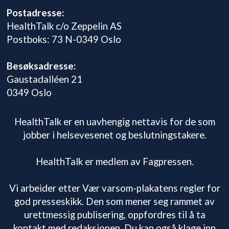
Postadresse:
HealthTalk c/o Zeppelin AS
Postboks: 73 N-0349 Oslo
Besøksadresse:
Gaustadalléen 21
0349 Oslo
HealthTalk er en uavhengig nettavis for de som
jobber i helsevesenet og beslutningstakere.
HealthTalk er medlem av Fagpressen.
Vi arbeider etter Vær varsom-plakatens regler for
god presseskikk. Den som mener seg rammet av
urettmessig publisering, oppfordres til å ta
kontakt med redaksjonen. Du kan også klage inn