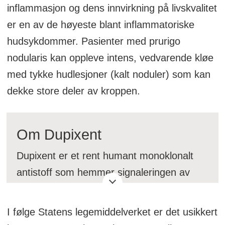
inflammasjon og dens innvirkning på livskvalitet
er en av de høyeste blant inflammatoriske
hudsykdommer. Pasienter med prurigo
nodularis kan oppleve intens, vedvarende kløe
med tykke hudlesjoner (kalt noduler) som kan
dekke store deler av kroppen.
Om Dupixent
Dupixent er et rent humant monoklonalt
antistoff som hemmer signaleringen av
interleukin-4 (IL-4) og interleukin-13 (IL-
13) og er ikke immunsuppressivt. IL-4 og
I følge Statens legemiddelverket er det usikkert
IL-13 er sentrale drivere av type 2-