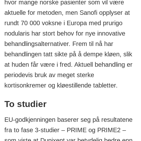
hvor mange norske pasienter som vil være
inflammasjon som spiller en stor rolle i
aktuelle for metoden, men Sanofi opplyser at
flere relaterte og ofte komorbide
rundt 70 000 voksne i Europa med prurigo
sykdommer. Disse sykdommene
nodularis har stort behov for nye innovative
inkluderer godkjente indikasjoner som
behandlingsalternativer. Frem til nå har
atopisk dermatitt, astma, kronisk
behandlingen tatt sikte på å dempe kløen, slik
rhinosinusitt med nasal polypose
at huden får være i fred. Aktuell behandling er
(CRSwNP) og nå prurigo nodularis.
periodevis bruk av meget sterke
kortisonkremer og kløestillende tabletter.
Dupixent er for tiden godkjent for en eller
flere av disse indikasjonene i flere
To studier
alderspopulasjoner i mer enn 60 land,
inkludert i Europa, USA og Japan. Mer enn
EU-godkjenningen baserer seg på resultatene
500 000 pasienter har blitt behandlet med
fra to fase 3-studier – PRIME og PRIME2 –
Dupixent globalt.
som viste at Dupixent var betydelig bedre enn