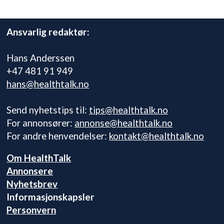
Ansvarlig redaktør:
Hans Anderssen
+47 481 91 949
hans@healthtalk.no
Send nyhetstips til:
tips@healthtalk.no
For annonsører:
annonse@healthtalk.no
For andre henvendelser:
kontakt@healthtalk.no
Om HealthTalk
Annonsere
Nyhetsbrev
Informasjonskapsler
Personvern