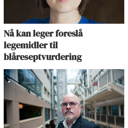
Nå kan leger foreslå
legemidler til
blåreseptvurdering