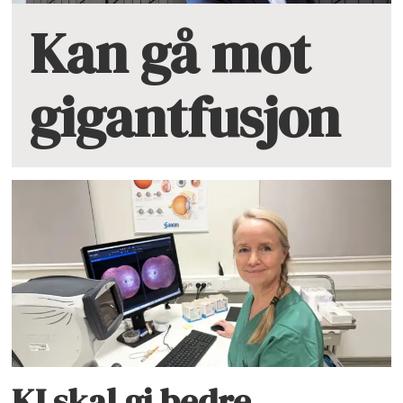
Kan gå mot
gigantfusjon
KI skal gi bedre