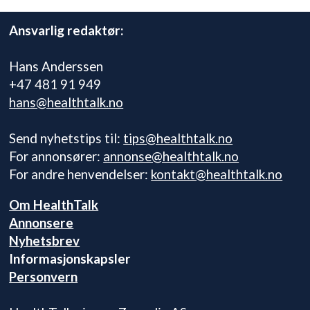
Ansvarlig redaktør:
Hans Anderssen
+47 481 91 949
hans@healthtalk.no
Send nyhetstips til:
tips@healthtalk.no
For annonsører:
annonse@healthtalk.no
For andre henvendelser:
kontakt@healthtalk.no
Om HealthTalk
Annonsere
Nyhetsbrev
Informasjonskapsler
Personvern