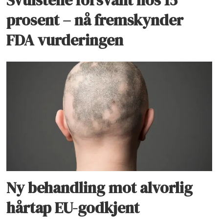
Svulstene forsvant hos 15
prosent – nå fremskynder
FDA vurderingen
Ny behandling mot alvorlig
hårtap EU-godkjent