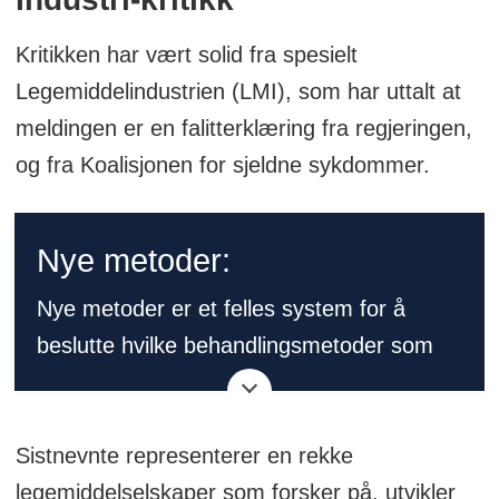
Kritikken har vært solid fra spesielt
Legemiddelindustrien (LMI), som har uttalt at
meldingen er en falitterklæring fra regjeringen,
og fra Koalisjonen for sjeldne sykdommer.
Nye metoder:
Nye metoder er et felles system for å
beslutte hvilke behandlings­metoder som
kan tilbys i spesialist­helsetjenesten. De fire
regionale helseforetakene i Norge har
Sistnevnte representerer en rekke
ansvaret for Nye metoder.
legemiddelselskaper som forsker på, utvikler
Beslutningsforum er Nye metoders organ