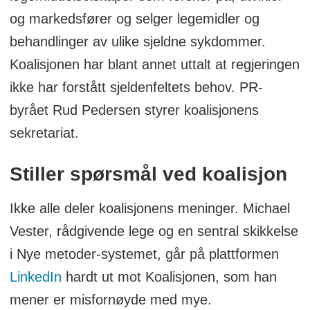
og markedsfører og selger legemidler og
for beslutninger om hvilke legemidler som
behandlinger av ulike sjeldne sykdommer.
skal eller ikke skal innføres i
Koalisjonen har blant annet uttalt at regjeringen
spesialisthelsetjenesten.
ikke har forstått sjeldenfeltets behov. PR-
Kilde: Nye metoder
byrået Rud Pedersen styrer koalisjonens
sekretariat.
Stiller spørsmål ved koalisjon
Ikke alle deler koalisjonens meninger. Michael
Vester, rådgivende lege og en sentral skikkelse
i Nye metoder-systemet, går på plattformen
LinkedIn
hardt ut mot Koalisjonen, som han
mener er misfornøyde med mye.