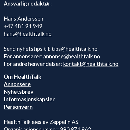
Ansvarlig redaktør:
Hans Anderssen
+47 481 91 949
hans@healthtalk.no
Send nyhetstips til:
tips@healthtalk.no
For annonsører:
annonse@healthtalk.no
For andre henvendelser:
kontakt@healthtalk.no
Om HealthTalk
Annonsere
Nyhetsbrev
Informasjonskapsler
Personvern
HealthTalk eies av Zeppelin AS.
Organisasjonsnummer: 890 971 962