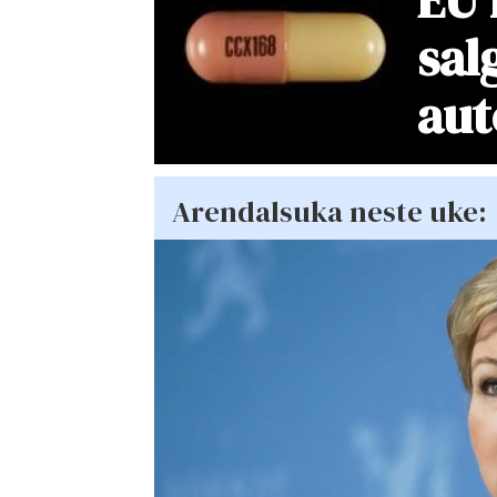
sal
au
Arendalsuka neste uke: