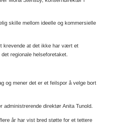
kriver Mona Stensby, konserndirektør i
i Helse Førde
Nils-Ola Widme, næringspolitisk
lig skille mellom ideelle og kommersielle
direktør i Abelia
rt krevende at det ikke har vært et
r det regionale helseforetaket.
ag og mener det er et feilspor å velge bort
er administrerende direktør Anita Tunold.
ere år har vist bred støtte for et tettere