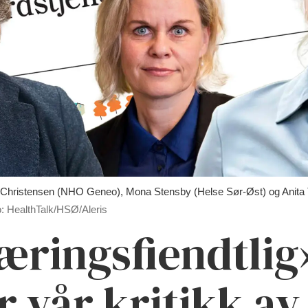
ristensen (NHO Geneo), Mona Stensby (Helse Sør-Øst) og Anita Tun
: HealthTalk/HSØ/Aleris
æringsfiendtlig
r vår kritikk av