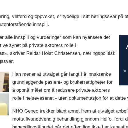
ng, velferd og oppvekst, er tydelige i sitt høringssvar på
å utenforstående innspill.
der alle innspill og vurderinger som kan nyansere det
ive synet på private aktørers rolle i
att», skriver Reidar Holst Christensen, næringspolitisk
gssvar.
Han mener at utvalget går langt i å innskrenke
grunnleggende pasient- og brukerrettigheter for
å oppnå målet om å redusere private aktørers
rolle i helsevesenet - uten dokumentasjon for at dette v
NHO Geneo trekker blant annet frem at utvalget anbefa
motta livsnødvendig behandling gjennom Helfo, fordi d
behandlingstilbudet når det offentlige ikke har kapasite