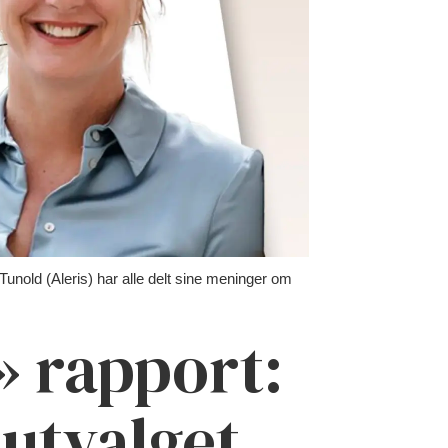
old (Aleris) har alle delt sine meninger om
» rapport:
 utvalget