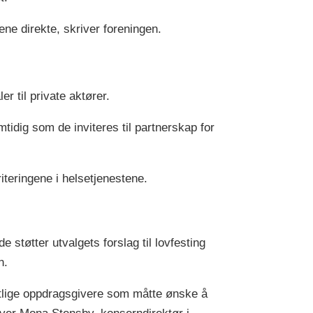
ved det samfunnsvitenskapelige
fakultet i Stavanger
ne direkte, skriver foreningen.
Ragnhild Finden, styreleder og eier av
Kausvol gardsbarnehage AS
r til private aktører.
Linn Herning, daglig leder i alliansen
For velferdsstaten
tidig som de inviteres til partnerskap for
Benjamin Endre Larsen, HR-direktør
ved Diakonhjemmet Omsorg AS
riteringene i helsetjenestene.
Karl Henrik Sivesind, seniorforsker
ved Institutt for samfunnsforskning
e støtter utvalgets forslag til lovfesting
Marta Szebehely, professor emeritus i
en.
sosialt arbeid, Stockholms universitet.
fentlige oppdragsgivere som måtte ønske å
Arve Varden, administrerende direktør