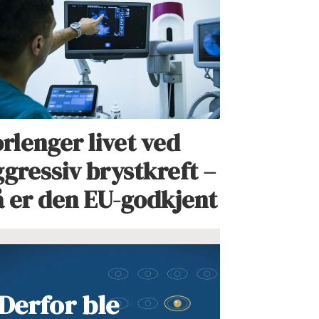
rlenger livet ved
gressiv brystkreft –
å er den EU-godkjent
Derfor ble