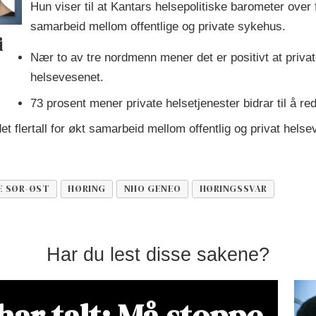
Hun viser til at Kantars helsepolitiske barometer over fl
samarbeid mellom offentlige og private sykehus.
i
Nær to av tre nordmenn mener det er positivt at privat
helsevesenet.
73 prosent mener private helsetjenester bidrar til å r
et flertall for økt samarbeid mellom offentlig og privat hels
E SØR-ØST
HØRING
NHO GENEO
HØRINGSSVAR
Har du lest disse sakene?
har talt: Må stoppe