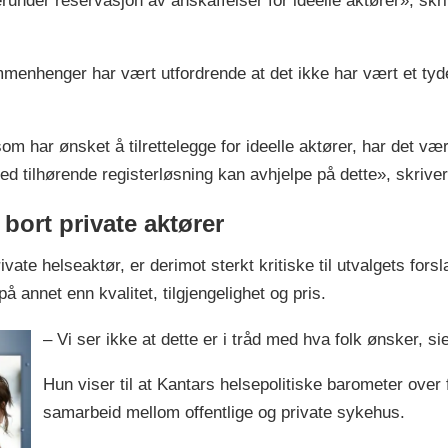
 herunder reservasjon av anskaffelser for ideelle aktører», s
menhenger har vært utfordrende at det ikke har vært et tyde
om har ønsket å tilrettelegge for ideelle aktører, har det væ
n med tilhørende registerløsning kan avhjelpe på dette», skrive
e bort private aktører
vate helseaktør, er derimot sterkt kritiske til utvalgets forsl
å annet enn kvalitet, tilgjengelighet og pris.
– Vi ser ikke at dette er i tråd med hva folk ønsker, si
Hun viser til at Kantars helsepolitiske barometer over fl
samarbeid mellom offentlige og private sykehus.