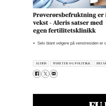
Prøverørsbefruktning er 
vekst - Aleris satser med
egen fertilitetsklinikk
Selv blant velgere på venstresiden er d
ALERIS
NYHETER OG POLITIKK
HELS
EU 