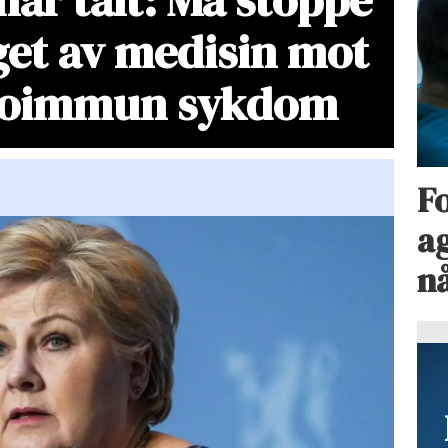
get av medisin mot
toimmun sykdom
Fo
ag
n