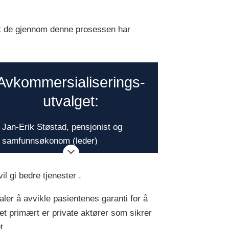
 at de gjennom denne prosessen har
Avkommersialiserings-
utvalget:
Jan-Erik Støstad, pensjonist og
samfunnsøkonom (leder)
Gøril Bjerkan, økonom og jurist, LO
il gi bedre tjenester .
Hogne Eidissen, kommunedirektør
ler å avvikle pasientenes garanti for å
Nesodden, tidligere Senja
et primært er private aktører som sikrer
Ingunn Tollisen Ellingsen, professor
t.