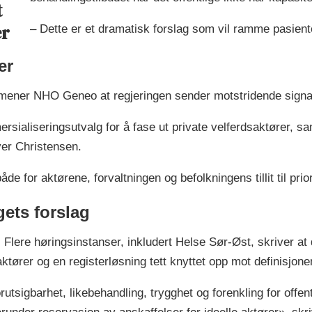
t
er
– Dette er et dramatisk forslag som vil ramme pasiente
er
n, mener NHO Geneo at regjeringen sender motstridende signale
sialiseringsutvalg for å fase ut private velferdsaktører, sam
ver Christensen.
e for aktørene, forvaltningen og befolkningens tillit til prio
gets forslag
 Flere høringsinstanser, inkludert Helse Sør-Øst, skriver at d
saktører og en registerløsning tett knyttet opp mot definisjon
 forutsigbarhet, likebehandling, trygghet og forenkling for of