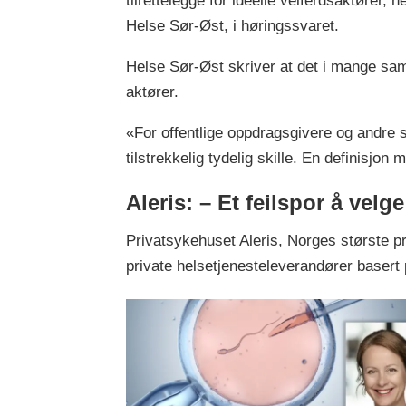
tilrettelegge for ideelle velferdsaktører,
Helse Sør-Øst, i høringssvaret.
Helse Sør-Øst skriver at det i mange sam
aktører.
«For offentlige oppdragsgivere og andre s
tilstrekkelig tydelig skille. En definisjo
Aleris: – Et feilspor å velg
Privatsykehuset Aleris, Norges største pri
private helsetjenesteleverandører basert p