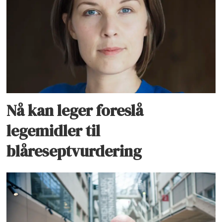
Nå kan leger foreslå
legemidler til
blåreseptvurdering