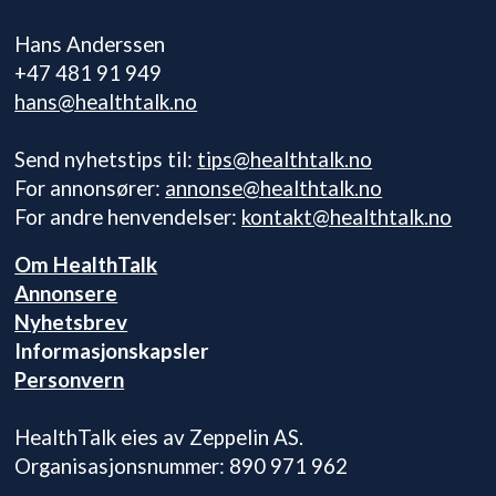
Hans Anderssen
+47 481 91 949
hans@healthtalk.no
Send nyhetstips til:
tips@healthtalk.no
For annonsører:
annonse@healthtalk.no
For andre henvendelser:
kontakt@healthtalk.no
Om HealthTalk
Annonsere
Nyhetsbrev
Informasjonskapsler
Personvern
HealthTalk eies av Zeppelin AS.
Organisasjonsnummer: 890 971 962