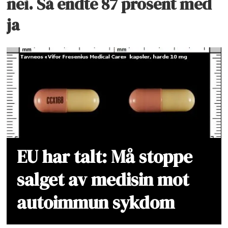
nei. Så endte 87 prosent med
ja
EU har talt: Må stoppe
salget av medisin mot
autoimmun sykdom