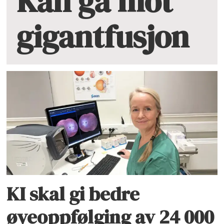
Kan gå mot
gigantfusjon
KI skal gi bedre
øyeoppfølging av 24 000