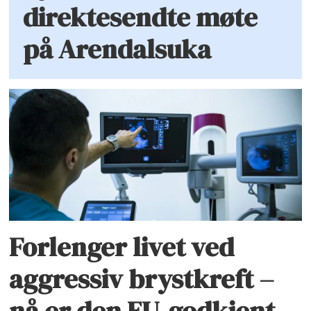
direktesendte møte
på Arendalsuka
Forlenger livet ved
aggressiv brystkreft –
nå er den EU-godkjent