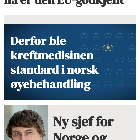
Derfor ble
kreftmedisinen
standard i norsk
øyebehandling
Ny sjef for
Norge og