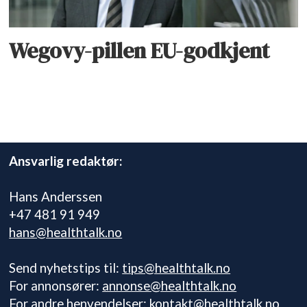
Wegovy-pillen EU-godkjent
Ansvarlig redaktør:
Hans Anderssen
+47 481 91 949
hans@healthtalk.no
Send nyhetstips til:
tips@healthtalk.no
For annonsører:
annonse@healthtalk.no
For andre henvendelser:
kontakt@healthtalk.no