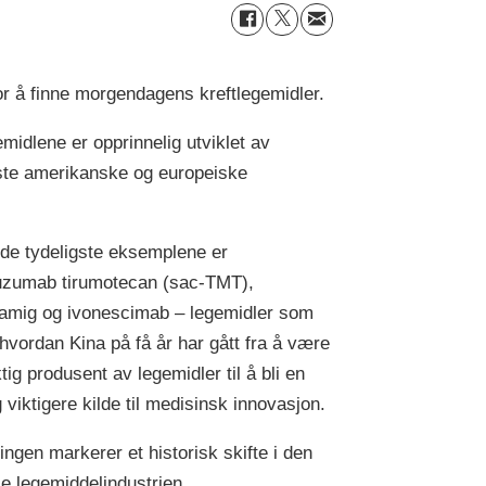
 for å finne morgendagens kreftlegemidler.
idlene er opprinnelig utviklet av
rste amerikanske og europeiske
 de tydeligste eksemplene er
uzumab tirumotecan (sac-TMT),
amig og ivonescimab – legemidler som
 hvordan Kina på få år har gått fra å være
tig produsent av legemidler til å bli en
g viktigere kilde til medisinsk innovasjon.
lingen markerer et historisk skifte i den
le legemiddelindustrien.