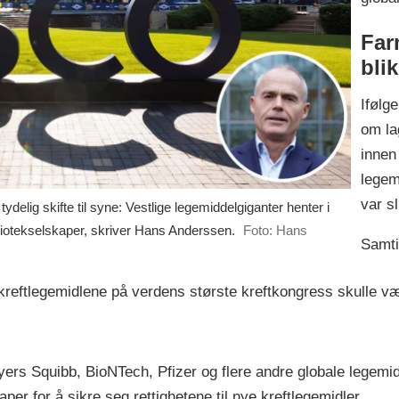
Far
bli
Ifølg
om la
innen
legem
var s
lig skifte til syne: Vestlige legemiddelgiganter henter i
biotekselskaper, skriver Hans Anderssen.
Foto: Hans
Samti
reftlegemidlene på verdens største kreftkongress skulle vær
rs Squibb, BioNTech, Pfizer og flere andre globale legemidd
per for å sikre seg rettighetene til nye kreftlegemidler.