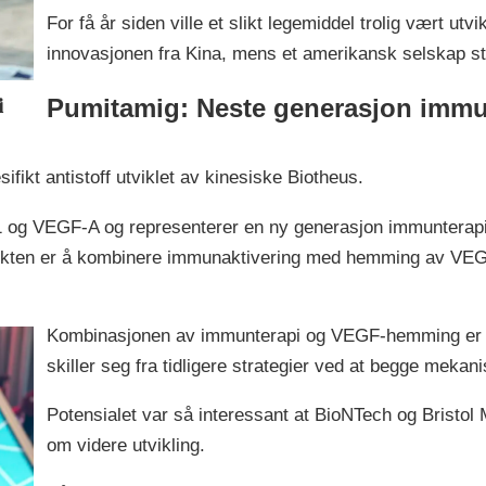
For få år siden ville et slikt legemiddel trolig vært ut
innovasjonen fra Kina, mens et amerikansk selskap st
i
Pumitamig: Neste generasjon immu
fikt antistoff utviklet av kinesiske Biotheus.
1 og VEGF-A og representerer en ny generasjon immunterapi
sikten er å kombinere immunaktivering med hemming av VE
Kombinasjonen av immunterapi og VEGF-hemming er ik
skiller seg fra tidligere strategier ved at begge mekan
Potensialet var så interessant at BioNTech og Bristol
om videre utvikling.