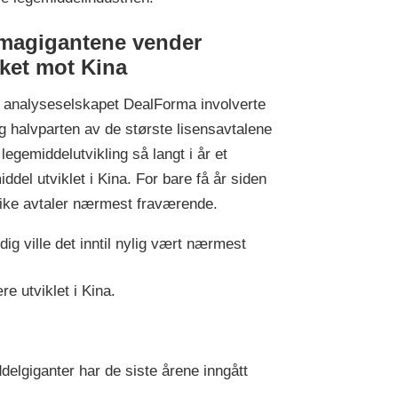
magigantene vender
kket mot Kina
e analyseselskapet DealForma involverte
g halvparten av de største lisensavtalene
 legemiddelutvikling så langt i år et
iddel utviklet i Kina. For bare få år siden
like avtaler nærmest fraværende.
dig ville det inntil nylig vært nærmest
e utviklet i Kina.
elgiganter har de siste årene inngått