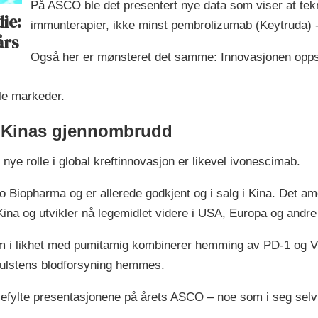
På ASCO ble det presentert nye data som viser at tekn
ie:
immunterapier, ikke minst pembrolizumab (Keytruda) 
års
Også her er mønsteret det samme: Innovasjonen oppst
ale markeder.
 Kinas gjennombrudd
nye rolle i global kreftinnovasjon er likevel ivonescimab.
so Biopharma og er allerede godkjent og i salg i Kina. Det 
Kina og utvikler nå legemidlet videre i USA, Europa og andr
som i likhet med pumitamig kombinerer hemming av PD-1 og VE
vulstens blodforsyning hemmes.
jefylte presentasjonene på årets ASCO – noe som i seg selv i