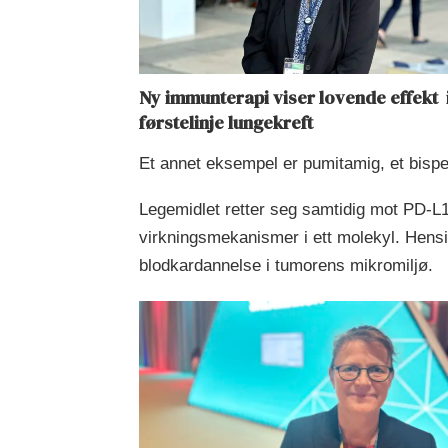
Ny immunterapi viser lovende effekt 
førstelinje lungekreft
Et annet eksempel er pumitamig, et bispesi
Legemidlet retter seg samtidig mot PD-L
virkningsmekanismer i ett molekyl. Hen
blodkardannelse i tumorens mikromiljø.