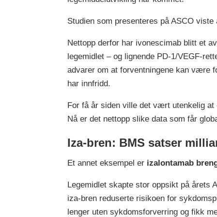
Studien som presenteres på ASCO viste a
Nettopp derfor har ivonescimab blitt et a
legemidlet – og lignende PD-1/VEGF-retted
advarer om at forventningene kan være fo
har innfridd.
For få år siden ville det vært utenkelig a
Nå er det nettopp slike data som får globa
Iza-bren: BMS satser milli
Et annet eksempel er
izalontamab breng
Legemidlet skapte stor oppsikt på årets
iza-bren reduserte risikoen for sykdomsp
lenger uten sykdomsforverring og fikk me