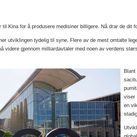
 til Kina for å produsere medisiner billigere. Nå drar de dit
utviklingen tydelig til syne. Flere av de mest omtalte legem
 nå videre gjennom milliardavtaler med noen av verdens stø
Blant
sacit
pumit
viser
en vik
stadi
Utvik
globa