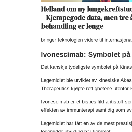
Helland om ny lungekreftstud
– Kjempegode data, men tre 
behandling er lenge
bringer teknologien videre til internasjon
Ivonescimab: Symbolet på
Det kanskje tydeligste symbolet på Kinas 
Legemidlet ble utviklet av kinesiske Ake
Therapeutics kjøpte rettighetene utenfor 
Ivonescimab er et bispesifikt antistoff 
effekten av immunterapi samtidig som s
Legemidlet har fått en av de mest prestis
legemiddelutvikling har kommet.