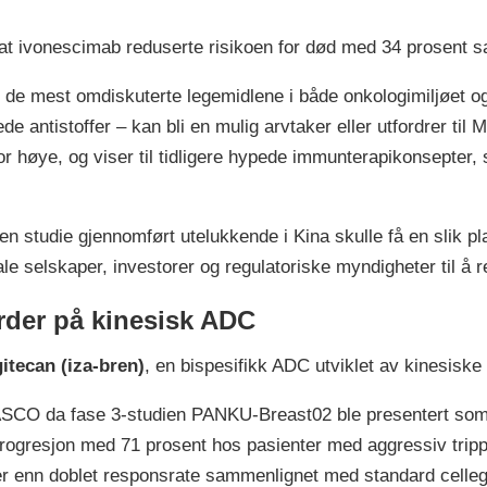
t ivonescimab reduserte risikoen for død med 34 prosent s
v de mest omdiskuterte legemidlene i både onkologimiljøet o
e antistoffer – kan bli en mulig arvtaker eller utfordrer ti
r høye, og viser til tidligere hypede immunterapikonsepter
t en studie gjennomført utelukkende i Kina skulle få en slik 
le selskaper, investorer og regulatoriske myndigheter til å r
arder på kinesisk ADC
itecan (iza-bren)
, en bispesifikk ADC utviklet av kinesisk
 ASCO da fase 3-studien PANKU-Breast02 ble presentert som 
rogresjon med 71 prosent hos pasienter med aggressiv trippe
r enn doblet responsrate sammenlignet med standard cellegi