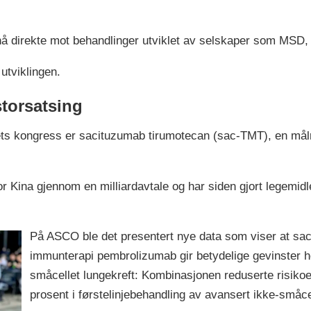
nå direkte mot behandlinger utviklet av selskaper som MSD,
utviklingen.
torsatsing
ts kongress er sacituzumab tirumotecan (sac-TMT), en målre
r Kina gjennom en milliardavtale og har siden gjort legemidle
På ASCO ble det presentert nye data som viser at 
immunterapi pembrolizumab gir betydelige gevinster h
småcellet lungekreft: Kombinasjonen reduserte risikoe
prosent i førstelinjebehandling av avansert ikke-småcel