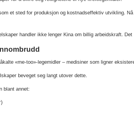
 som et sted for produksjon og kostnadseffektiv utvikling. Nå 
aper handler ikke lenger Kina om billig arbeidskraft. Det h
gjennombrudd
e såkalte «me-too»-legemidler – medisiner som ligner eksiste
lskaper beveget seg langt utover dette.
n blant annet:
r)