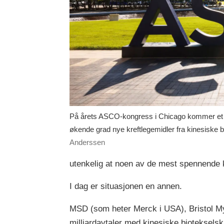
På årets ASCO-kongress i Chicago kommer et tyde
økende grad nye kreftlegemidler fra kinesiske 
Anderssen
utenkelig at noen av de mest spennende k
I dag er situasjonen en annen.
MSD (som heter Merck i USA), Bristol Mye
milliardavtaler med kinesiske biotekselska