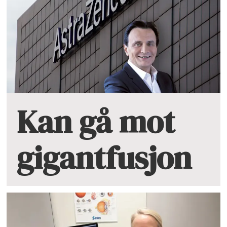
Kan gå mot
gigantfusjon