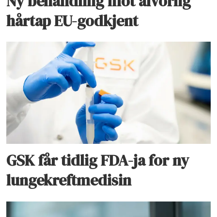
Ny behandling mot alvorlig
hårtap EU-godkjent
GSK får tidlig FDA-ja for ny
lungekreftmedisin