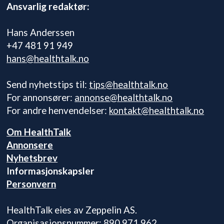
Ansvarlig redaktør:
Hans Anderssen
+47 481 91 949
hans@healthtalk.no
Send nyhetstips til:
tips@healthtalk.no
For annonsører:
annonse@healthtalk.no
For andre henvendelser:
kontakt@healthtalk.no
Om HealthTalk
Annonsere
Nyhetsbrev
Informasjonskapsler
Personvern
HealthTalk eies av Zeppelin AS.
Organisasjonsnummer: 890 971 962