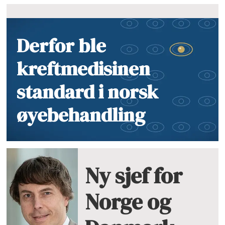
Derfor ble
kreftmedisinen
standard i norsk
øyebehandling
Ny sjef for
Norge og