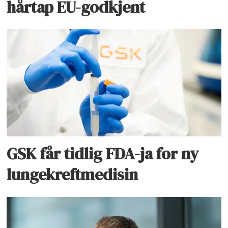
hårtap EU-godkjent
GSK får tidlig FDA-ja for ny
lungekreftmedisin