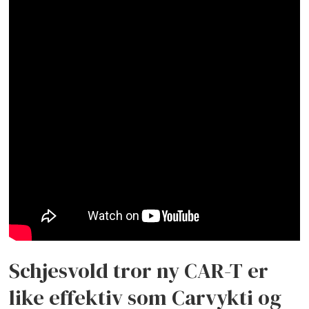
Schjesvold tror ny CAR-T er
like effektiv som Carvykti og