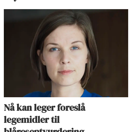
Nå kan leger foreslå
legemidler til
blåreseptvurdering