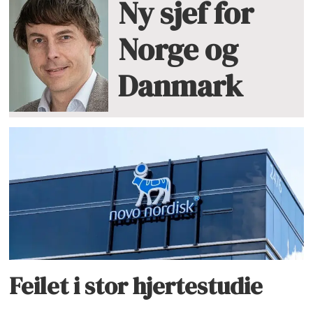
Ny sjef for
Norge og
Danmark
Feilet i stor hjertestudie