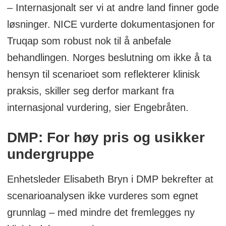
– Internasjonalt ser vi at andre land finner gode
legemidler og behandlinger før innføring i
løsninger. NICE vurderte dokumentasjonen for
NHS (det britiske helsevesenet).
Truqap som robust nok til å anbefale
Organisasjonen lager retningslinjer og
behandlingen. Norges beslutning om ikke å ta
anbefalinger basert på helseøkonomiske
hensyn til scenarioet som reflekterer klinisk
analyser og dokumentasjon, og
praksis, skiller seg derfor markant fra
beslutningene fra NICE er sentrale for om
internasjonal vurdering, sier Engebråten.
en behandling tas i bruk i Storbritannia.
DMP: For høy pris og usikker
undergruppe
Enhetsleder Elisabeth Bryn i DMP bekrefter at
scenarioanalysen ikke vurderes som egnet
grunnlag – med mindre det fremlegges ny