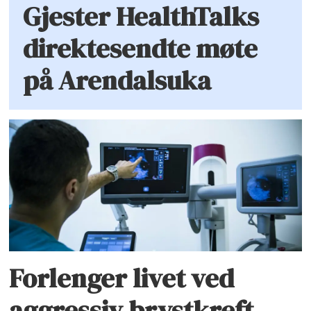
Gjester HealthTalks
direktesendte møte
på Arendalsuka
Forlenger livet ved
aggressiv brystkreft –