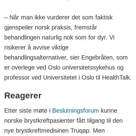
henvisning til høy pris og usikker effekt.
– Når man ikke vurderer det som faktisk
Overlege Olav Engebråten reagerer og
gjenspeiler norsk praksis, fremstår
mener metodevurderingen ikke speiler
behandlingen naturlig nok som for dyr. Vi
norsk klinisk praksis.
risikerer å avvise viktige
Truqap vurderes i studier som
behandlingsalternativer, sier Engebråten, som
førstelinjebehandling, mens pasienter i
er overlege ved Oslo universitetssykehus og
Norge vanligvis får CDK4/6-hemmer
professor ved Universitetet i Oslo til HealthTalk.
først.
Reagerer
NICE i Storbritannia har godkjent
Truqap under vilkår, noe Engebråten
Etter siste møte i
Beslutningsforum
kunne
mener viser andre lands fleksibilitet.
norske brystkreftpasienter fått tilgang til den
nye brystkreftmedisinen Truqap. Men