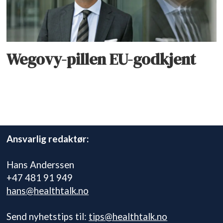
Wegovy-pillen EU-godkjent
Ansvarlig redaktør:
Hans Anderssen
+47 481 91 949
hans@healthtalk.no
Send nyhetstips til:
tips@healthtalk.no