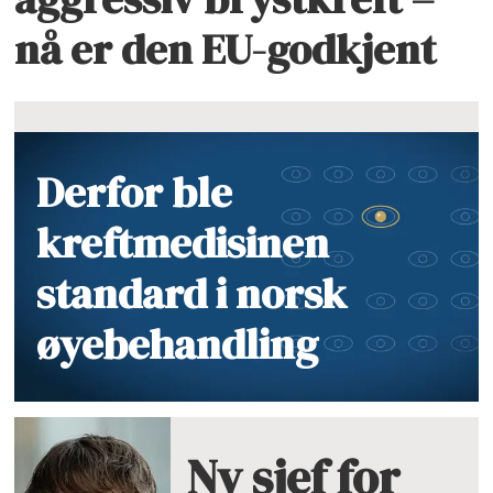
nå er den EU-godkjent
Derfor ble
kreftmedisinen
standard i norsk
øyebehandling
Ny sjef for