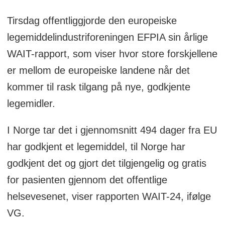
England.
Tirsdag offentliggjorde den europeiske
For medisiner hvor det er få pasienter
legemiddelindustriforeningen EFPIA sin årlige
som har sykdommen, de med sjeldne
WAIT-rapport, som viser hvor store forskjellene
sykdommer, har Norge bare godkjent
er mellom de europeiske landene når det
syv av de 47 medisinene som EU har
kommer til rask tilgang på nye, godkjente
godkjent (mellom 2019 og 2022). Og
legemidler.
det tar 587 dager før medisinene for
I Norge tar det i gjennomsnitt 494 dager fra EU
denne gruppen blir tilgjengelig.
har godkjent et legemiddel, til Norge har
Av 167 medisiner som EU har godkjent
godkjent det og gjort det tilgjengelig og gratis
mellom 2019 og 2022, har Norge bare
for pasienten gjennom det offentlige
gjort tilgjengelig 60 av dem for
helsevesenet, viser rapporten WAIT-24, ifølge
pasientene, altså at de får kostnadene
VG.
dekket. Tyskland har tilgjengeliggjort