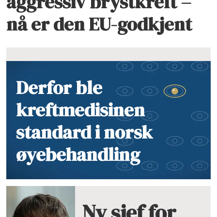
aggressiv brystkreft –
nå er den EU-godkjent
Derfor ble
kreftmedisinen
standard i norsk
øyebehandling
Ny sjef for