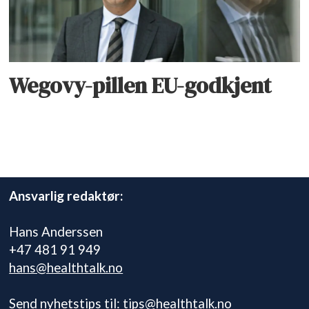
Wegovy-pillen EU-godkjent
Ansvarlig redaktør:
Hans Anderssen
+47 481 91 949
hans@healthtalk.no
Send nyhetstips til:
tips@healthtalk.no