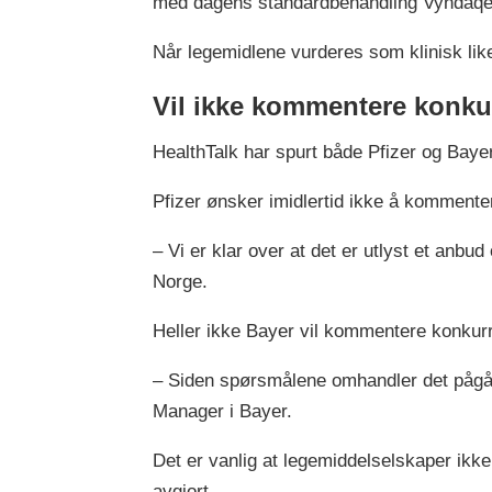
med dagens standardbehandling Vyndaqe
Når legemidlene vurderes som klinisk like
Vil ikke kommentere konk
HealthTalk har spurt både Pfizer og Bay
Pfizer ønsker imidlertid ikke å kommente
– Vi er klar over at det er utlyst et anbu
Norge.
Heller ikke Bayer vil kommentere konkur
– Siden spørsmålene omhandler det pågåe
Manager i Bayer.
Det er vanlig at legemiddelselskaper ikk
avgjort.