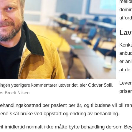
mello
domin
utfor
Lav
Konku
anbud
er an
at de 
Lever
r ingen ytterligere kommentarer utover det, sier Oddvar Solli,
priser
rs Brock Nilsen
ehandlingskostnad per pasient per år, og tilbudene vil bli ra
sene skal bruke ved oppstart og endring av behandling.
il imidlertid normalt ikke måtte bytte behandling dersom Bey