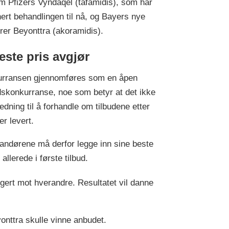
m Pfizers Vyndaqel (tafamidis), som har
ert behandlingen til nå, og Bayers nye
drer Beyonttra (akoramidis).
este pris avgjør
rransen gjennomføres som en åpen
skonkurranse, noe som betyr at det ikke
ledning til å forhandle om tilbudene etter
er levert.
andørene må derfor legge inn sine beste
 allerede i første tilbud.
ngert mot hverandre. Resultatet vil danne
onttra skulle vinne anbudet.