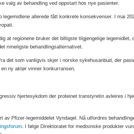
rke valg av behandling ved oppstart hos nye pasienter.
 legemidlene allerede fått konkrete konsekvenser. I mai 20
opati.
 at regionene bruker det billigste tilgjengelige legemidlet, 
det rimeligste behandlingsalternativet.
ra det som vanligvis skjer i norske sykehusanbud, der pasi
 en ny aktør vinner konkurransen.
ressiv hjertesykdom der proteinet transtyretin avleires i hje
rt av Pfizer-legemiddelet Vyndaqel. Nå utfordres behandlin
ningsforum
. I følge Direktoratet for medisinske produkter vu