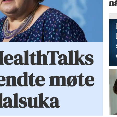
n
HealthTalks
endte møte
dalsuka