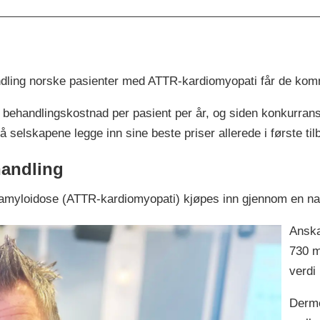
andling norske pasienter med ATTR-kardiomyopati får de ko
 behandlingskostnad per pasient per år, og siden konkurra
selskapene legge inn sine beste priser allerede i første til
handling
teamyloidose (ATTR-kardiomyopati) kjøpes inn gjennom en n
Anska
730 m
verdi 
Derme