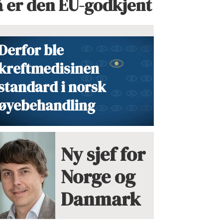
å er den EU-godkjent
Derfor ble
kreftmedisinen
standard i norsk
øyebehandling
Ny sjef for
Norge og
Danmark