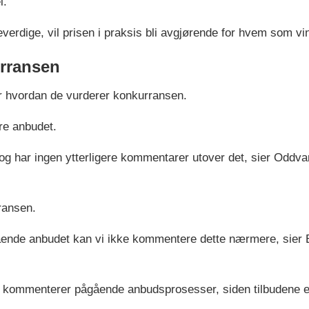
l.
verdige, vil prisen i praksis bli avgjørende for hvem som vi
urransen
er hvordan de vurderer konkurransen.
re anbudet.
d og har ingen ytterligere kommentarer utover det, sier Oddvar
ransen.
nde anbudet kan vi ikke kommentere dette nærmere, sier Ed
e kommenterer pågående anbudsprosesser, siden tilbudene er