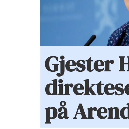
Gjester 
direktes
på Aren