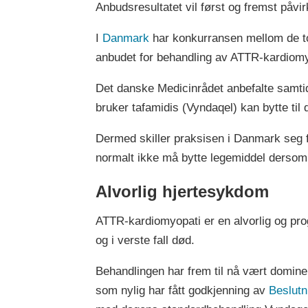
Anbudsresultatet vil først og fremst påvi
I
Danmark
har konkurransen mellom de to
anbudet for behandling av ATTR-kardiomy
Det danske Medicinrådet anbefalte samtidig
bruker tafamidis (Vyndaqel) kan bytte til 
Dermed skiller praksisen i Danmark seg f
normalt ikke må bytte legemiddel dersom
Alvorlig hjertesykdom
ATTR-kardiomyopati er en alvorlig og prog
og i verste fall død.
Behandlingen har frem til nå vært domine
som nylig har fått godkjenning av
Beslut