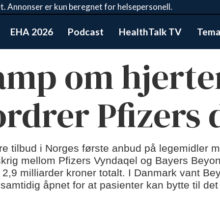
t. Annonser er kun beregnet for helsepersonell.
EHA 2026
Podcast
HealthTalk TV
Tema:
amp om hjerte
ordrer Pfizers
ere tilbud i Norges første anbud på legemidler 
krig mellom Pfizers Vyndaqel og Bayers Beyont
il 2,9 milliarder kroner totalt. I Danmark vant Be
tidig åpnet for at pasienter kan bytte til det b