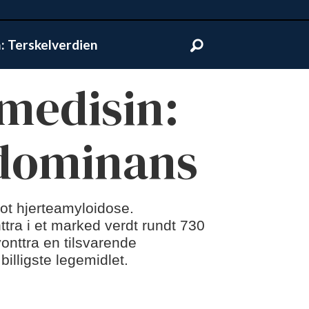
 Terskelverdien
medisin:
 dominans
mot hjerteamyloidose.
tra i et marked verdt rundt 730
yonttra en tilsvarende
illigste legemidlet.