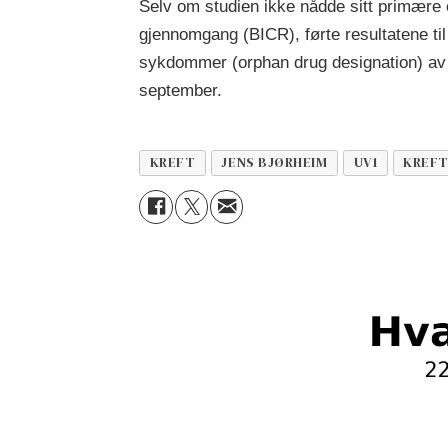
Selv om studien ikke nådde sitt primære e
gjennomgang (BICR), førte resultatene til
sykdommer (orphan drug designation) av 
september.
KREFT
JENS BJØRHEIM
UV1
KREFT