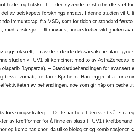
t hode- og halskreft — den syvende mest utbredte kreftfo
ig del av selskapets forskningsinnsats. I denne studien vil Ul
de immunterapi fra MSD, som for tiden er standard førstel
im, medisinsk sjef i Ultimovacs, understreker viktigheten av
v eggstokkreft, en av de ledende dødsårsakene blant gynek
enne studien vil UV1 bli kombinert med to av AstraZenecas 
laparib (Lynparza). – Standardbehandlingen for avansert e
 bevacizumab, forklarer Bjørheim. Han legger til at forskn
ektiviteten av behandlingen, noe som gir håp om bedre utfa
s forskningsstrategi. – Dette har hele tiden vært vår strateg
er av kreftformer for å finne en plass til UV1 i kreftbehandl
oner og kombinasjoner, da ulike biologier og kombinasjoner ka