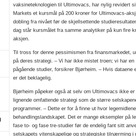
vaksineteknologien til Ultimovacs, har nylig revidert si
Markets et kursmål på 200 kroner for Ultimovacs-aksje
dobling fra nivået før de skjellsettende studieresultatene
dag står kursmålet fra samme analytiker på kun fire k
aksjen.
Til tross for denne pessimismen fra finansmarkedet, 
på deres strategi. – Vi har ikke mistet troen; vi har en
pågående studier, forsikrer Bjørheim. – Hvis dataene er
er det beklagelig.
e
Bjørheim påpeker også at selv om Ultimovacs ikke er 
lignende omfattende strategi som de større selskapen
programmer. – Dette er for å finne ut hvor legemidlen
behandlingslandskapet. Det er mange eksempler på le
g
fase to- og fase tre-studier før de endelig fant sitt 
selskapets vitenskapelige og strategiske tilnærming i