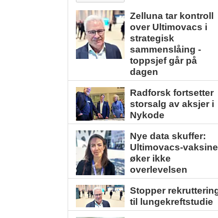
Zelluna tar kontroll
over Ultimovacs i
strategisk
sammenslåing -
toppsjef går på
dagen
Radforsk fortsetter
storsalg av aksjer i
Nykode
Nye data skuffer:
Ultimovacs-vaksin
øker ikke
overlevelsen
Stopper rekrutterin
til lungekreftstudie