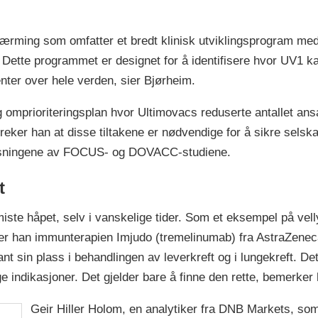
nærming som omfatter et bredt klinisk utviklingsprogram med
Dette programmet er designet for å identifisere hvor UV1 ka
ienter over hele verden, sier Bjørheim.
nylig omprioriteringsplan hvor Ultimovacs reduserte antallet 
ker han at disse tiltakene er nødvendige for å sikre selskapet
 avlesningene av FOCUS- og DOVACC-studiene.
et
iste håpet, selv i vanskelige tider. Som et eksempel på vell
ner han immunterapien Imjudo (tremelinumab) fra AstraZeneca.
fant sin plass i behandlingen av leverkreft og i lungekreft. 
ige indikasjoner. Det gjelder bare å finne den rette, bemerker
Geir Hiller Holom, en analytiker fra DNB Markets, som 