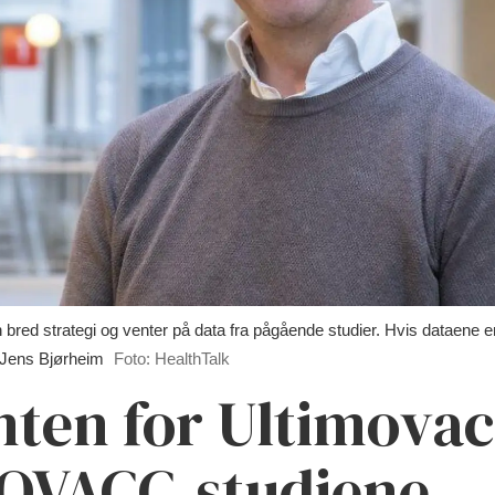
red strategi og venter på data fra pågående studier. Hvis dataene er po
s Jens Bjørheim
Foto: HealthTalk
nten for Ultimovac
OVACC-studiene