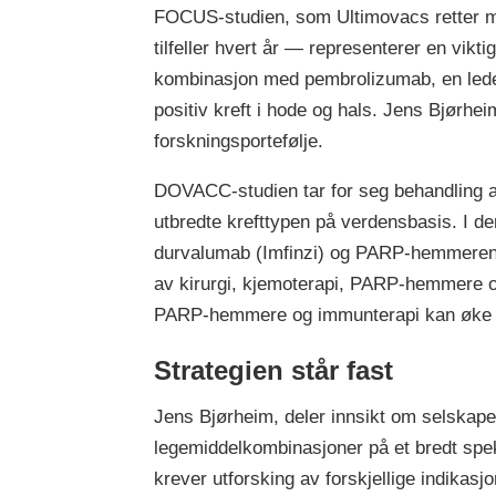
FOCUS-studien, som Ultimovacs retter mo
tilfeller hvert år — representerer en vikt
kombinasjon med pembrolizumab, en leden
positiv kreft i hode og hals. Jens Bjørhe
forskningsportefølje.
DOVACC-studien tar for seg behandling a
utbredte krefttypen på verdensbasis. I d
durvalumab (Imfinzi) og PARP-hemmeren o
av kirurgi, kjemoterapi, PARP-hemmere og
PARP-hemmere og immunterapi kan øke eff
Strategien står fast
Jens Bjørheim, deler innsikt om selskapet
legemiddelkombinasjoner på et bredt spekt
krever utforsking av forskjellige indikasj