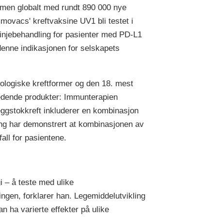
rmen globalt med rundt 890 000 nye
timovacs' kreftvaksine UV1 bli testet i
injebehandling for pasienter med PD-L1
 denne indikasjonen for selskapets
ologiske kreftformer og den 18. mest
ledende produkter: Immunterapien
ggstokkreft inkluderer en kombinasjon
ing har demonstrert at kombinasjonen av
ll for pasientene.
i – å teste med ulike
ingen, forklarer han. Legemiddelutvikling
n ha varierte effekter på ulike