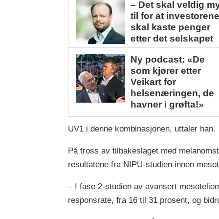
– Det skal veldig m
til for at investoren
skal kaste penger
etter det selskapet
Ny podcast: «De
som kjører etter
Veikart for
helsenæringen, de
havner i grøfta!»
UV1 i denne kombinasjonen, uttaler han.
På tross av tilbakeslaget med melanomst
resultatene fra NIPU-studien innen meso
– I fase 2-studien av avansert mesoteli
responsrate, fra 16 til 31 prosent, og bid