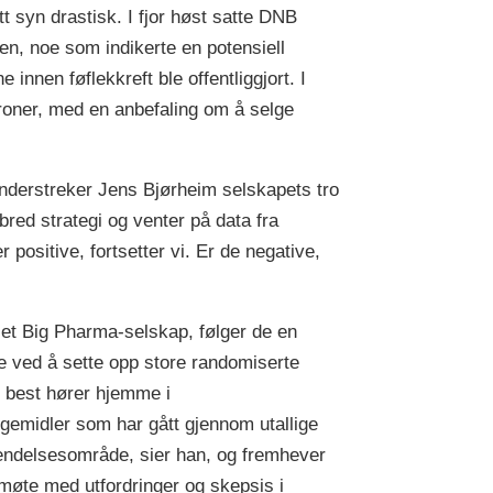
tt syn drastisk. I fjor høst satte DNB
n, noe som indikerte en potensiell
 innen føflekkreft ble offentliggjort. I
roner, med en anbefaling om å selge
understreker Jens Bjørheim selskapets tro
 bred strategi og venter på data fra
 positive, fortsetter vi. Er de negative,
et Big Pharma-selskap, følger de en
e ved å sette opp store randomiserte
e best hører hjemme i
gemidler som har gått gjennom utallige
anvendelsesområde, sier han, og fremhever
 møte med utfordringer og skepsis i