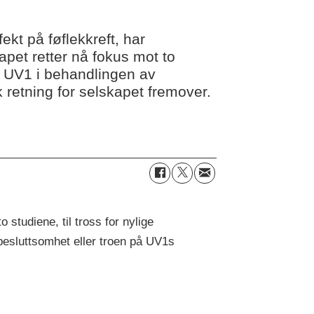
ekt på føflekkreft, har
pet retter nå fokus mot to
l UV1 i behandlingen av
 retning for selskapet fremover.
 studiene, til tross for nylige
 besluttsomhet eller troen på UV1s