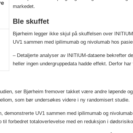
ye
markedet.
e
Ble skuffet
Bjørheim legger ikke skjul på skuffelsen over INITIUM
UV1 sammen med ipilimumab og nivolumab hos pasie
– Detaljerte analyser av INITIUM-dataene bekrefter de
heller ingen undergruppedata hadde effekt. Derfor har v
udien, ser Bjørheim fremover takket være andre løpende og 
teliom, som bør undersøkes videre i ny randomisert studie.
om, demonstrerte UV1 sammen med ipilimumab og nivolumab n
ro til forbedret totaloverlevelse med en reduksjon i dødsrisi