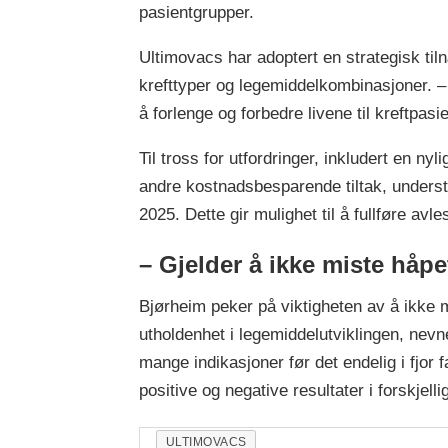
pasientgrupper.
Ultimovacs har adoptert en strategisk til
krefttyper og legemiddelkombinasjoner. – 
å forlenge og forbedre livene til kreftpas
Til tross for utfordringer, inkludert en 
andre kostnadsbesparende tiltak, understre
2025. Dette gir mulighet til å fullføre
– Gjelder å ikke miste håp
Bjørheim peker på viktigheten av å ikke m
utholdenhet i legemiddelutviklingen, nev
mange indikasjoner før det endelig i fjor 
positive og negative resultater i forskjell
ULTIMOVACS