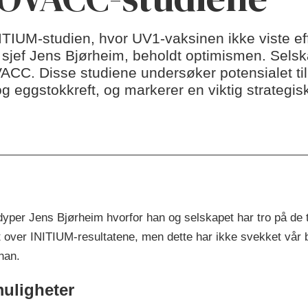
 INITIUM-studien, hvor UV1-vaksinen ikke viste eff
 sjef Jens Bjørheim, beholdt optimismen. Selska
CC. Disse studiene undersøker potensialet ti
g eggstokkreft, og markerer en viktig strategisk
dyper Jens Bjørheim hvorfor han og selskapet har tro på de to
et over INITIUM-resultatene, men dette har ikke svekket vår
 han.
uligheter