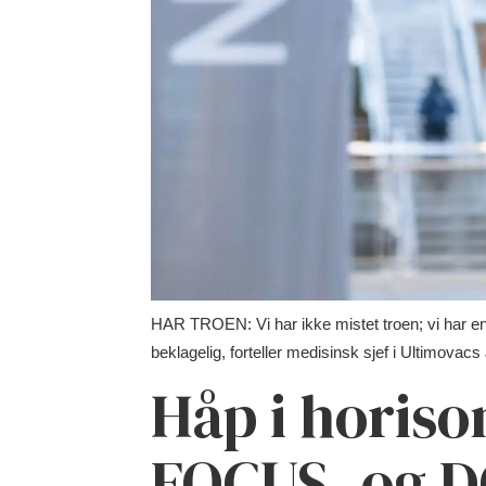
HAR TROEN: Vi har ikke mistet troen; vi har en b
beklagelig, forteller medisinsk sjef i Ultimovac
Håp i horiso
FOCUS- og D