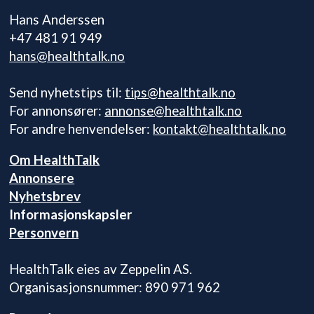
Hans Anderssen
+47 481 91 949
hans@healthtalk.no
Send nyhetstips til:
tips@healthtalk.no
For annonsører:
annonse@healthtalk.no
For andre henvendelser:
kontakt@healthtalk.no
Om HealthTalk
Annonsere
Nyhetsbrev
Informasjonskapsler
Personvern
HealthTalk eies av Zeppelin AS.
Organisasjonsnummer: 890 971 962