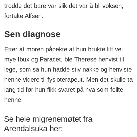
trodde det bare var slik det var å bli voksen,
en dramatisk forbedring. Hun gikk fra å
fortalte Alfsen.
ha 25 migrenedager i måneden til å ha
to-tre dager per måned med anfall.
Sen diagnose
Tilbake i jobb
: De nye
Etter at moren påpekte at hun brukte litt vel
migrenemedisinene var i begynnelsen
mye Ibux og Paracet, ble Therese henvist til
ikke dekket av staten, så Therese måtte
lege, som sa hun hadde stiv nakke og henviste
tømme sparekontoen og låne penger
henne videre til fysioterapeut. Men det skulle ta
fra venner og familie for å betale for
lang tid før hun fikk svaret på hva som feilte
dem. Nå er hun tilbake i jobb med en
henne.
høy stillingsprosent, og hun kan delta
aktivt i sønnens liv. Hun understreker
Se hele migrenemøtet fra
viktigheten av tidlig og riktig behandling
Arendalsuka her:
for migrenepasienter.