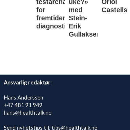
testarena
uke?»
Oriol
for
med
Castells
fremtidens
Stein-
diagnostikk
Erik
Gullaksen
Ansvarlig redaktør:
Hans Anderssen
+47 481 91 949
hans@healthtalk.no
Send nyhetstips til:
tips@healthtalk.no