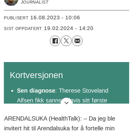
JOURNALIST
16.08.2023 - 10:06
PUBLISERT
19.02.2024 - 14:20
SIST OPPDATERT
Kortversjonen
Sen diagnose
: Therese Stoveland
Alfsen fikk sannsynligvis sitt første
migreneanfall i puberteten, men ble
ARENDALSUKA (HealthTalk): – Da jeg ble
først diagnostisert med migrene da hun
invitert hit til Arendalsuka for å fortelle min
var 26 år gammel. Før dette ble