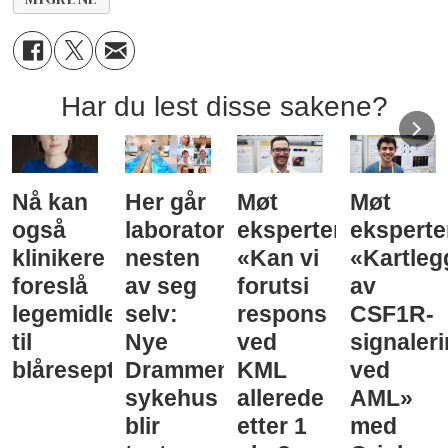
Har du lest disse sakene?
Nå kan
Her går
Møt
Møt
også
laboratorieprøvene
eksperten:
eksperte
klinikere
nesten
«Kan vi
«Kartleg
foreslå
av seg
forutsi
av
legemidler
selv:
respons
CSF1R-
til
Nye
ved
signaler
blåreseptvurdering
Drammen
KML
ved
sykehus
allerede
AML»
blir
etter 1
med