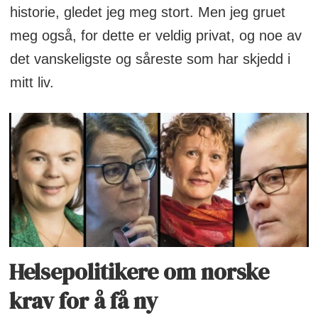
historie, gledet jeg meg stort. Men jeg gruet
symptomene hennes ikke tatt på alvor
meg også, for dette er veldig privat, og noe av
av helsepersonell.
det vanskeligste og såreste som har skjedd i
Påvirket livet:
Migrenen påvirket
mitt liv.
Thereses liv i stor grad. Hun opplevde
perioder med opptil 25-26 migreneanfall
i måneden, som begrenset hennes
deltakelse i sosiale og familiære
begivenheter, inkludert sønnens
bursdager.
Intens smerte
: Therese beskriver
Helsepolitikere om norske
smertene som grusomme og
krav for å få ny
sammenligner de verste anfallene med