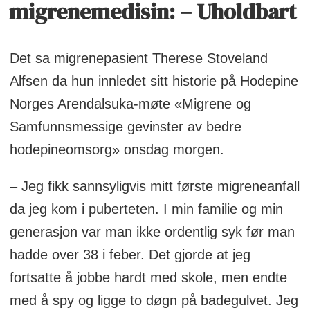
migrenemedisin: – Uholdbart
smertenivåene under en fødsel.
Migrenen har også hatt en stor
innvirkning på hennes selvfølelse.
Det sa migrenepasient Therese Stoveland
Alfsen da hun innledet sitt historie på Hodepine
Prøvde forskjellige medisiner
: Før
Norges Arendalsuka-møte «Migrene og
hun fikk en korrekt diagnose, prøvde
Samfunnsmessige gevinster av bedre
Therese en rekke forskjellige medisiner,
hodepineomsorg» onsdag morgen.
inkludert blodtrykkmedisiner,
antidepressiva og epilepsimedisiner,
– Jeg fikk sannsyligvis mitt første migreneanfall
uten betydelig lindring.
da jeg kom i puberteten. I min familie og min
generasjon var man ikke ordentlig syk før man
Effektive migrenemedisiner
: Med
hadde over 38 i feber. Det gjorde at jeg
introduksjonen av den nye CGRP-
fortsatte å jobbe hardt med skole, men endte
hemmeren, en medisin spesiallaget for
med å spy og ligge to døgn på badegulvet. Jeg
å behandle migrene, opplevde Therese