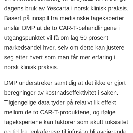
nevrologiske reaksjoner, og tilbys derfor
dagens bruk av Yescarta i norsk klinisk praksis.
kun ved spesialiserte sentre.
Basert på innspill fra medisinske fageksperter
anslår DMP at de to CAR-T-behandlingene i
utgangspunktet vil få om lag 50 prosent
markedsandel hver, selv om dette kan justere
seg etter hvert som man får mer erfaring i
norsk klinisk praksis.
DMP understreker samtidig at det ikke er gjort
beregninger av kostnadseffektivitet i saken.
Tilgjengelige data tyder på relativt lik effekt
mellom de to CAR-T-produktene, og ifølge
fagekspertene kan faktorer som akutt toksisitet
og tid fra leukaferese til infusjon bli avgjørende