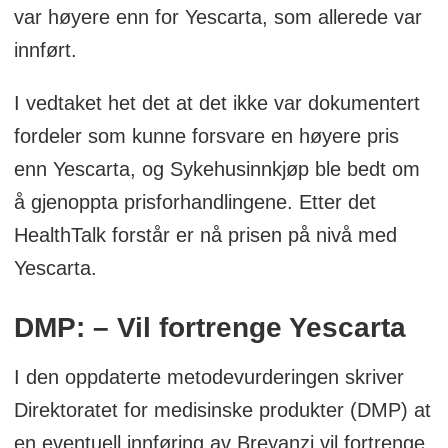
aggressive former for blodkreft, særlig
var høyere enn for Yescarta, som allerede var
B-cellelymfomer.
innført.
T-cellene programmeres til å gjenkjenne
I vedtaket het det at det ikke var dokumentert
et bestemt mål på kreftcellene, ofte
fordeler som kunne forsvare en høyere pris
CD19, som finnes på B-celler.
enn Yescarta, og Sykehusinnkjøp ble bedt om
å gjenoppta prisforhandlingene. Etter det
CAR-T-behandling gis som
HealthTalk forstår er nå prisen på nivå med
engangsinfusjon, men krever
Yescarta.
omfattende forberedelser og oppfølging
på sykehus.
DMP: – Vil fortrenge Yescarta
Behandlingen kan gi alvorlige
I den oppdaterte metodevurderingen skriver
bivirkninger, blant annet
Direktoratet for medisinske produkter (DMP) at
cytokinfrigjøringssyndrom (CRS) og
en eventuell innføring av Breyanzi vil fortrenge