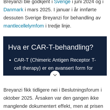
Breyanzi ble godkjent i
Sverige
i juni 2024 og i
Danmark
i mars 2025. I januar i år innførte
dessuten Sverige Breyanzi for behandling av
mantlecellelymfom
i tredje linje.
Hva er CAR-T-behandling?
CAR-T (Chimeric Antigen Receptor T-
cell therapy) er en avansert form for
celleterapi der pasientens egne T-celler
høstes, genmodifiseres og gis tilbake
Breyanzi fikk tidligere nei i Beslutningsforum i
for å angripe kreftceller.
oktober 2025. Årsaken var den gangen ikke
Behandlingen brukes hovedsakelig mot
manglende dokumentert effekt, men at prisen