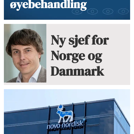
øyebehandling
Ny sjef for
Norge og
Danmark