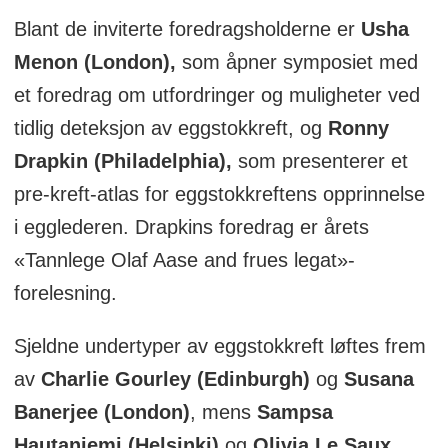
Blant de inviterte foredragsholderne er
Usha
Menon (London),
som åpner symposiet med
et foredrag om utfordringer og muligheter ved
tidlig deteksjon av eggstokkreft, og
Ronny
Drapkin (Philadelphia),
som presenterer et
pre-kreft-atlas for eggstokkreftens opprinnelse
i egglederen. Drapkins foredrag er årets
«Tannlege Olaf Aase and frues legat»-
forelesning.
Sjeldne undertyper av eggstokkreft løftes frem
av
Charlie Gourley (Edinburgh)
og
Susana
Banerjee (London)
, mens
Sampsa
Hautaniemi (Helsinki)
og
Olivia Le Saux