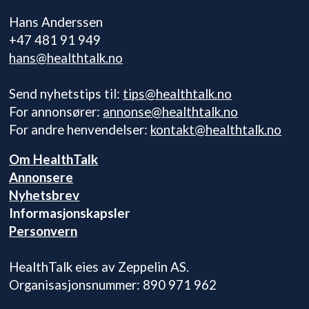
Hans Anderssen
+47 481 91 949
hans@healthtalk.no
Send nyhetstips til:
tips@healthtalk.no
For annonsører:
annonse@healthtalk.no
For andre henvendelser:
kontakt@healthtalk.no
Om HealthTalk
Annonsere
Nyhetsbrev
Informasjonskapsler
Personvern
HealthTalk eies av Zeppelin AS.
Organisasjonsnummer: 890 971 962