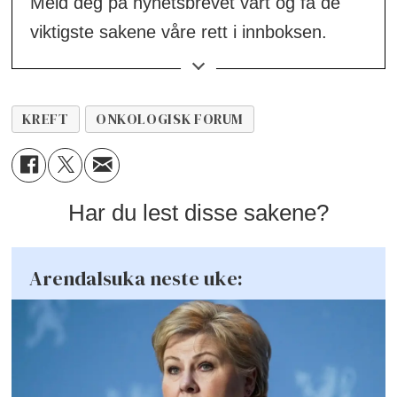
Meld deg på nyhetsbrevet vårt og få de
viktigste sakene våre rett i innboksen.
👉
Meld deg på her!
KREFT
ONKOLOGISK FORUM
Har du lest disse sakene?
Arendalsuka neste uke: