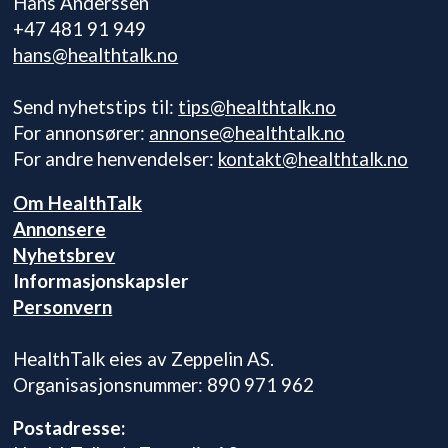
Hans Anderssen
+47 481 91 949
hans@healthtalk.no
Send nyhetstips til:
tips@healthtalk.no
For annonsører:
annonse@healthtalk.no
For andre henvendelser:
kontakt@healthtalk.no
Om HealthTalk
Annonsere
Nyhetsbrev
Informasjonskapsler
Personvern
HealthTalk eies av Zeppelin AS.
Organisasjonsnummer: 890 971 962
Postadresse: