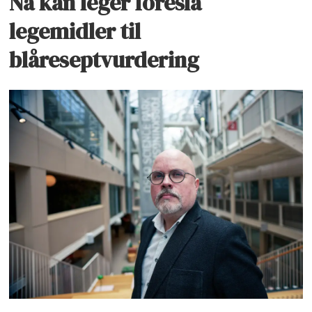
Nå kan leger foreslå
legemidler til
blåreseptvurdering