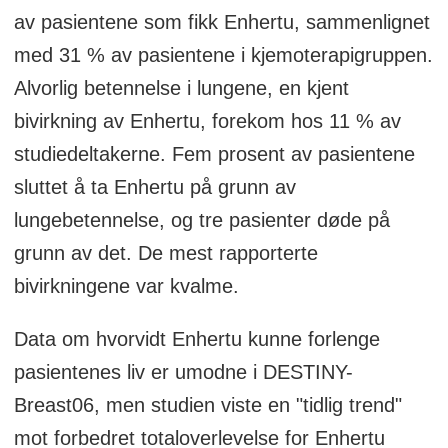
av pasientene som fikk Enhertu, sammenlignet
= 153) sykdom ved sentre i Asia, Europa,
med 31 % av pasientene i kjemoterapigruppen.
Nord-Amerika og Sør-Amerika. Pasientene
Alvorlig betennelse i lungene, en kjent
ble tilfeldig fordelt til å motta enten
bivirkning av Enhertu, forekom hos 11 % av
trastuzumab deruxtecan eller kjemoterapi,
studiedeltakerne. Fem prosent av pasientene
som besto av capecitabin (Xeloda),
sluttet å ta Enhertu på grunn av
paclitaxel, eller nab-paclitaxel (Abraxane).
lungebetennelse, og tre pasienter døde på
Progresjonsfri overlevelse (PFS) var det
grunn av det. De mest rapporterte
primære endepunktet for studien.
bivirkningene var kvalme.
Sekundære endepunkter inkluderte total
Data om hvorvidt Enhertu kunne forlenge
overlevelse (OS) i HER2-lav populasjonen;
pasientenes liv er umodne i DESTINY-
PFS og OS i den samlede
Breast06, men studien viste en "tidlig trend"
studiepopulasjonen; objektiv responsrate;
mot forbedret totaloverlevelse for Enhertu
varighet av respons; tid til første