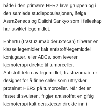
både i den primære HER2-lave gruppen og i
påfølgende behandling eller død; tid til
den samlede studiepopulasjonen, ifølge
andre påfølgende behandling eller død; og
AstraZeneca og Daiichi Sankyo som i felleskap
sikkerhet. Det er viktig å merke seg at
har utviklet legemidlet.
analyser av HER2-ultralav undergruppen
ikke er beregnet for å demonstrere
Enhertu (trastuzumab deruxtecan) tilhører en
statistisk signifikans.
klasse legemidler kalt antistoff-legemiddel
konjugater, eller ADCs, som leverer
HER2-ultralav sykdom er definert som IHC
kjemoterapi direkte til tumorceller.
0 med membranfarging; IHC >0 <1+.
Antistoffdelen av legemidlet, trastuzumab, er
Dette angir en meget lav grad av HER2-
designet for å finne celler som uttrykker
uttrykk som er større enn null, men mindre
proteinet HER2 på tumorceller. Når det er
enn 1+. Det betyr at det er noe HER2 til
festet til svulsten, frigjør antistoffet en giftig
stede på celleoverflaten, men i svært små
kjemoterapi kalt deruxtecan direkte inn i
mengder, noe som klassifiserer det som