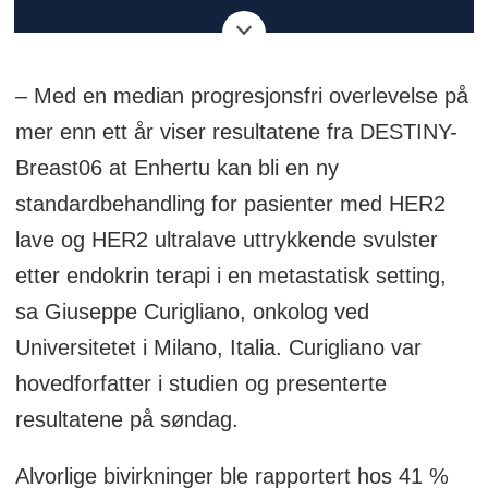
pasienter med HR-positiv, HER2-lav eller
HER2-ultralav avansert eller metastatisk
– Med en median progresjonsfri overlevelse på
brystkreft. Pasientene kunne ikke ha fått
mer enn ett år viser resultatene fra DESTINY-
kjemoterapi for avansert eller metastatisk
Breast06 at Enhertu kan bli en ny
sykdom tidligere. De måtte ha
standardbehandling for pasienter med HER2
sykdomsprogresjon innen 6 måneder etter
lave og HER2 ultralave uttrykkende svulster
oppstart av førstelinjebehandling med
etter endokrin terapi i en metastatisk setting,
endokrin terapi kombinert med en CDK4/6-
sa Giuseppe Curigliano, onkolog ved
hemmer, eller de måtte ha hatt minst 2
Universitetet i Milano, Italia. Curigliano var
tidligere linjer med endokrin terapi i
hovedforfatter i studien og presenterte
metastatisk setting.
resultatene på søndag.
Forskerne rekrutterte 866 pasienter med
Alvorlige bivirkninger ble rapportert hos 41 %
HER2-lav (n = 713) eller HER2-ultralav (n