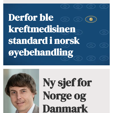
Derfor ble
kreftmedisinen
standard i norsk
øyebehandling
Ny sjef for
Norge og
Danmark