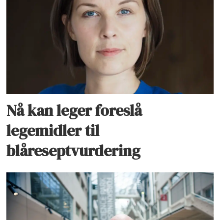
Nå kan leger foreslå
legemidler til
blåreseptvurdering