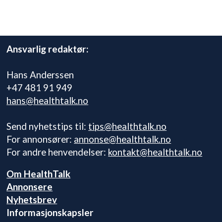
Ansvarlig redaktør:
Hans Anderssen
+47 481 91 949
hans@healthtalk.no
Send nyhetstips til:
tips@healthtalk.no
For annonsører:
annonse@healthtalk.no
For andre henvendelser:
kontakt@healthtalk.no
Om HealthTalk
Annonsere
Nyhetsbrev
Informasjonskapsler