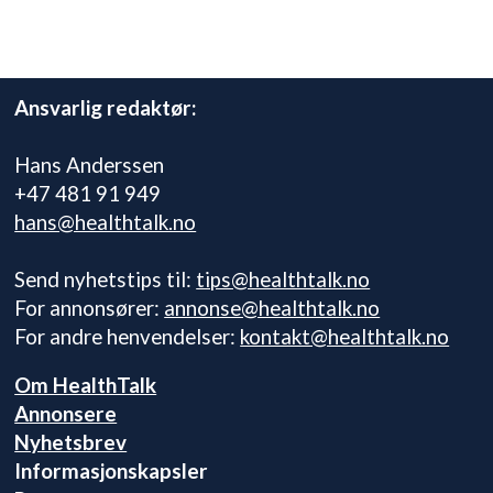
Ansvarlig redaktør:
Hans Anderssen
+47 481 91 949
hans@healthtalk.no
Send nyhetstips til:
tips@healthtalk.no
For annonsører:
annonse@healthtalk.no
For andre henvendelser:
kontakt@healthtalk.no
Om HealthTalk
Annonsere
Nyhetsbrev
Informasjonskapsler